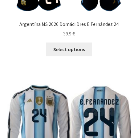
Argentína MS 2026 Domáci Dres E.Fernández 24
39.9
€
Tento
Select options
produkt
má
viacero
variantov.
Možnosti
si
môžete
vybrať
na
stránke
produktu.