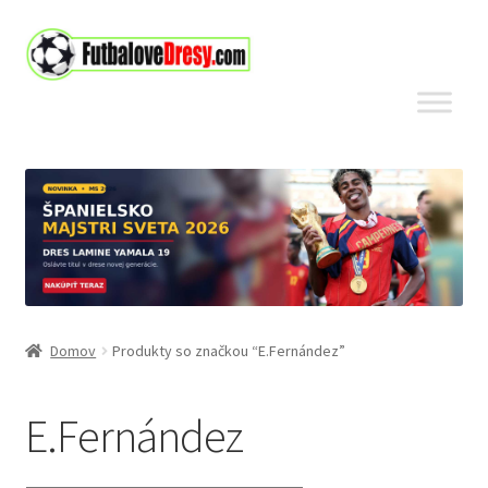
Preskočiť
Preskočiť
na
na
navigáciu
obsah
Domov
Produkty so značkou “E.Fernández”
E.Fernández