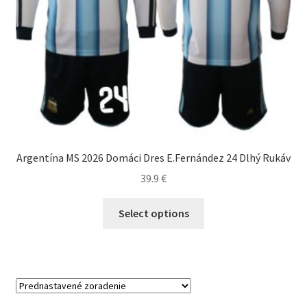
Argentína MS 2026 Domáci Dres E.Fernández 24 Dlhý Rukáv
39.9
€
Tento
Select options
produkt
má
viacero
variantov.
Možnosti