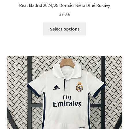
Real Madrid 2024/25 Domáci Biela Dlhé Rukávy
37.0
€
Tento
Select options
produkt
má
viacero
variantov.
Možnosti
si
môžete
vybrať
na
stránke
produktu.