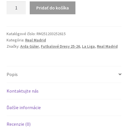
množstvo
Pridať do košíka
ARDA
GÜLER
#15
Real
Katalógové číslo:
RM251203252615
Kategória:
Real Madrid
Madrid
Značky:
Arda Güler
,
Futbalové Dresy 25-26
,
La Liga
,
Real Madrid
25-
26
Hosťovský
Dres
Popis
Dlhý
Rukáv
Kontaktujte nás
Ďalšie informácie
Recenzie (0)