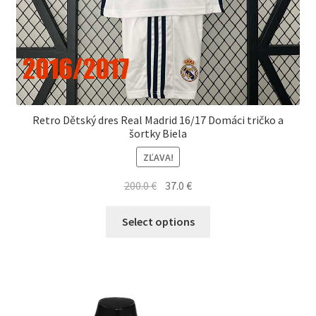
Retro Dětský dres Real Madrid 16/17 Domáci tričko a
šortky Biela
ZĽAVA!
Pôvodná
Aktuálna
200.0
€
37.0
€
cena
cena
Tento
bola:
je:
Select options
produkt
200.0 €.
37.0 €.
má
viacero
variantov.
Možnosti