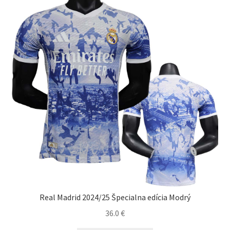
si
môžete
vybrať
na
stránke
produktu.
Real Madrid 2024/25 Špecialna edícia Modrý
36.0
€