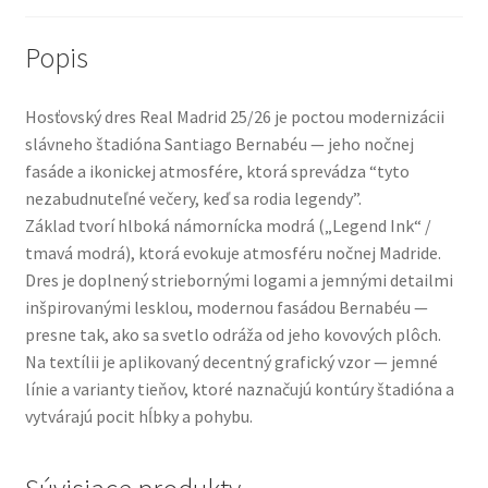
Popis
Hosťovský dres Real Madrid 25/26 je poctou modernizácii
slávneho štadióna Santiago Bernabéu — jeho nočnej
fasáde a ikonickej atmosfére, ktorá sprevádza “tyto
nezabudnuteľné večery, keď sa rodia legendy”.
Základ tvorí hlboká námornícka modrá („Legend Ink“ /
tmavá modrá), ktorá evokuje atmosféru nočnej Madride.
Dres je doplnený striebornými logami a jemnými detailmi
inšpirovanými lesklou, modernou fasádou Bernabéu —
presne tak, ako sa svetlo odráža od jeho kovových plôch.
Na textílii je aplikovaný decentný grafický vzor — jemné
línie a varianty tieňov, ktoré naznačujú kontúry štadióna a
vytvárajú pocit hĺbky a pohybu.