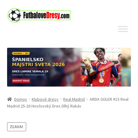
Preskočiť
Preskočiť
na
na
navigáciu
obsah
Domov
Klubové dresy
Real Madrid
ARDA GÜLER #15 Real
Madrid 25-26 Hosťovský Dres Dlhý Rukáv
ZĽAVA!