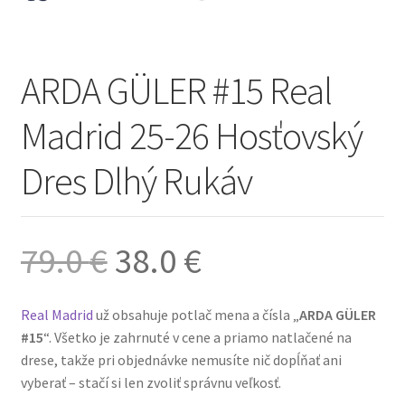
ARDA GÜLER #15 Real
Madrid 25-26 Hosťovský
Dres Dlhý Rukáv
Pôvodná
Aktuálna
79.0
€
38.0
€
cena
cena
Real Madrid
už obsahuje potlač mena a čísla „
ARDA GÜLER
#15
“. Všetko je zahrnuté v cene a priamo natlačené na
bola:
je:
drese, takže pri objednávke nemusíte nič dopĺňať ani
vyberať – stačí si len zvoliť správnu veľkosť.