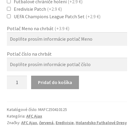
Futbalové chrániče holení
(+2.9 €)
Eredivisie Patch
(+2.9 €)
UEFA Champions League Patch Set
(+2.9 €)
Potlač Meno na chrbát
(+3.9 €)
Potlač číslo na chrbát
množstvo
Pridať do košíka
Ajax
Amsterdam
125th
Anniversary
Katalógové číslo:
MAFC250410125
Kategória:
AFC Ajax
Červená
Značky:
AFC Ajax
,
červená
,
Eredivisie
,
Holandsko Futbalové Dresy