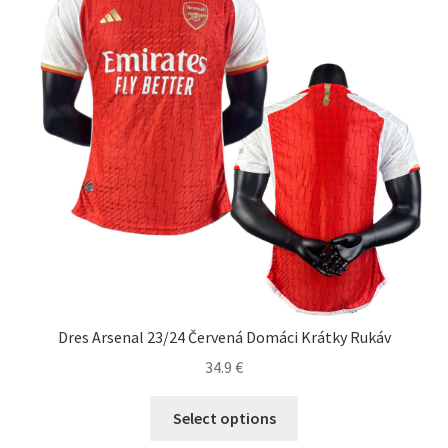
vybrať
na
stránke
produktu.
Dres Arsenal 23/24 Červená Domáci Krátky Rukáv
34.9
€
Tento
Select options
produkt