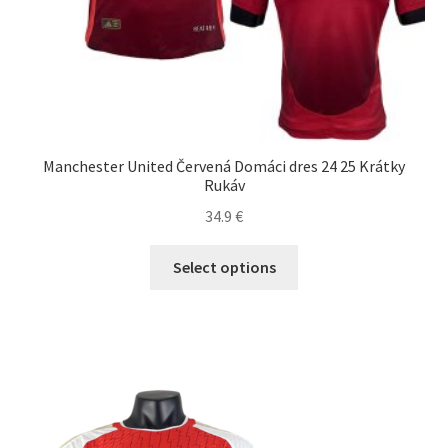
Manchester United Červená Domáci dres 24 25 Krátky
Rukáv
34.9
€
Tento
Select options
produkt
má
viacero
variantov.
Možnosti
si
môžete