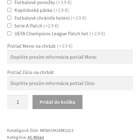
Futbalové ponožky
(+3.9 €)
Kapitánská páska
(+2.9 €)
Futbalové chrániče holení
(+2.9 €)
Serie A Patch
(+2.9 €)
UEFA Champions League Patch Set
(+2.9 €)
Potlač Meno na chrbát
(+3.9 €)
Potlač číslo na chrbát
množstvo
Pridať do košíka
AC
Milan
2024/25
Červená
Katalógové číslo:
MENACM24982213
Kategória:
AC Milan
Čierna