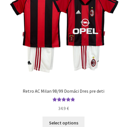
na
stránke
produktu.
Retro AC Milan 98/99 Domáci Dres pre deti
Hodnotenie
34.9
€
5.00
z 5
Tento
Select options
produkt