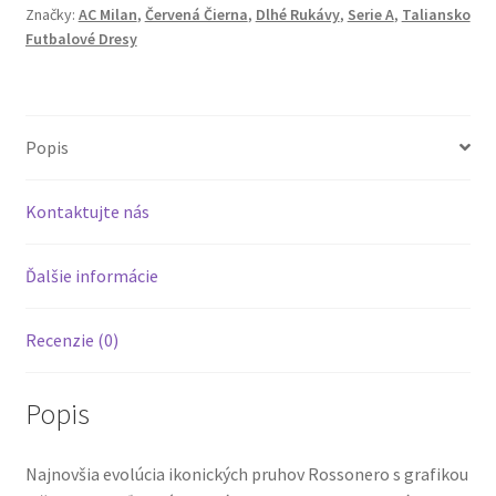
Značky:
AC Milan
,
Červená Čierna
,
Dlhé Rukávy
,
Serie A
,
Taliansko
Domáci
Futbalové Dresy
Dlhé
Rukávy
Popis
Kontaktujte nás
Ďalšie informácie
Recenzie (0)
Popis
Najnovšia evolúcia ikonických pruhov Rossonero s grafikou