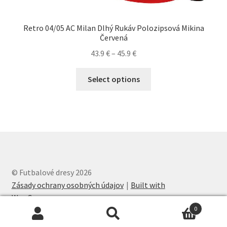
Retro 04/05 AC Milan Dlhý Rukáv Polozipsová Mikina
Červená
Price
43.9
€
–
45.9
€
range:
Tento
43.9 €
Select options
produkt
through
má
45.9 €
viacero
variantov.
Možnosti
si
môžete
© Futbalové dresy 2026
vybrať
Zásady ochrany osobných údajov
Built with
na
WooCommerce
.
stránke
0
produktu.
Hľadať:
Vyhľadávanie