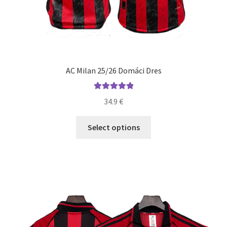
AC Milan 25/26 Domáci Dres
Hodnotenie
34.9
€
5.00
z 5
Tento
Select options
produkt
má
viacero
variantov.
Možnosti
si
môžete
vybrať