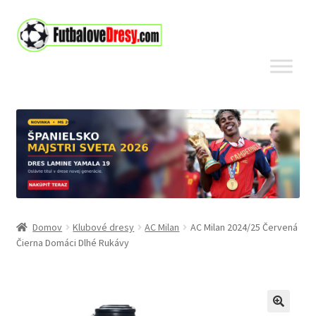
Preskočiť
Preskočiť
na
na
navigáciu
obsah
Domov
Klubové dresy
AC Milan
AC Milan 2024/25 Červená
Čierna Domáci Dlhé Rukávy