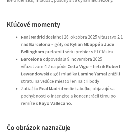
ide o identitu, mladosť, posuny síl a dynamiku sezóny.
Kľúčové momenty
Real Madrid
dosiahol 26. októbra 2025 víťazstvo 2:1
nad
Barcelona
– góly od
Kylian Mbappé
a
Jude
Bellingham
prelomili sériu prehier v El Clásicu.
Barcelona
odpovedala 9. novembra 2025
víťazstvom 4:2 na pôde
Celta Vigo
– hetrik
Robert
Lewandowski
a gól mladíka
Lamine Yamal
znížili
stratu na vedúce miesto len na tri body.
Zatiaľ čo
Real Madrid
vedie tabuľku, objavujú sa
pochybnosti o intenzite a koncentrácii tímu po
remíze s
Rayo Vallecano
.
Čo obrázok naznačuje