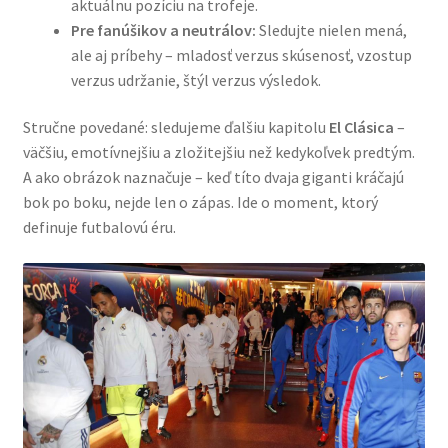
aktuálnu pozíciu na trofeje.
Pre fanúšikov a neutrálov:
Sledujte nielen mená,
ale aj príbehy – mladosť verzus skúsenosť, vzostup
verzus udržanie, štýl verzus výsledok.
Stručne povedané: sledujeme ďalšiu kapitolu
El Clásica
–
väčšiu, emotívnejšiu a zložitejšiu než kedykoľvek predtým.
A ako obrázok naznačuje – keď títo dvaja giganti kráčajú
bok po boku, nejde len o zápas. Ide o moment, ktorý
definuje futbalovú éru.