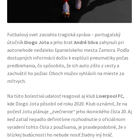
Futbalový svet zasiahla tragická správa – portugalský
útočník
Diogo Jota
a jeho brat
André Silva
zahynuli pri
autonehode neďaleko španielskeho mesta Zamora. Podľa
dostupných informácií došlo k explózii pneumatiky počas
predbiehania, čo spôsobilo, že ich auto zišlo z cesty a
zachvátil ho požiar. Oboch mužov vyhlásili na mieste za
mŕtvych.
Na túto bolestivú udalosť reagoval aj klub
Liverpool FC
,
kde Diogo Jota pôsobil od roku 2020. Klub oznámil, že na
počesť Jotu plánuje „zvečnenie“ jeho ikonického čísla 20. Aj
keď zatiaľ nepadlo definitívne rozhodnutie o oficiálnom
vyradení tohto čísla z používania, je pravdepodobné, že v
blízkej budúcnosti ho nebude nosiť žiadny iný hráč.