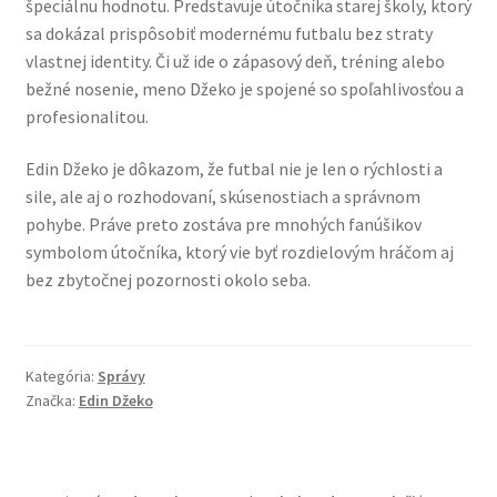
špeciálnu hodnotu. Predstavuje útočníka starej školy, ktorý
sa dokázal prispôsobiť modernému futbalu bez straty
vlastnej identity. Či už ide o zápasový deň, tréning alebo
bežné nosenie, meno Džeko je spojené so spoľahlivosťou a
profesionalitou.
Edin Džeko je dôkazom, že futbal nie je len o rýchlosti a
sile, ale aj o rozhodovaní, skúsenostiach a správnom
pohybe. Práve preto zostáva pre mnohých fanúšikov
symbolom útočníka, ktorý vie byť rozdielovým hráčom aj
bez zbytočnej pozornosti okolo seba.
Kategória:
Správy
Značka:
Edin Džeko