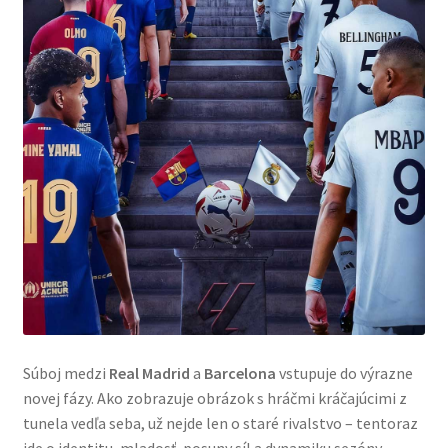
Súboj medzi
Real Madrid
a
Barcelona
vstupuje do výrazne
novej fázy. Ako zobrazuje obrázok s hráčmi kráčajúcimi z
tunela vedľa seba, už nejde len o staré rivalstvo – tentoraz