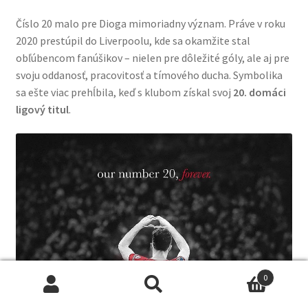
Číslo 20 malo pre Dioga mimoriadny význam. Práve v roku
2020 prestúpil do Liverpoolu, kde sa okamžite stal
obľúbencom fanúšikov – nielen pre dôležité góly, ale aj pre
svoju oddanosť, pracovitosť a tímového ducha. Symbolika
sa ešte viac prehĺbila, keď s klubom získal svoj
20. domáci
ligový titul
.
0
Hľadať:
Vyhľadávanie