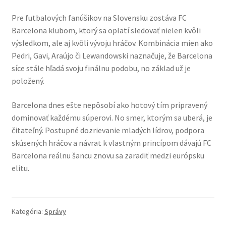
Pre futbalových fanúšikov na Slovensku zostáva FC
Barcelona klubom, ktorý sa oplatí sledovať nielen kvôli
výsledkom, ale aj kvôli vývoju hráčov. Kombinácia mien ako
Pedri, Gavi, Araújo či Lewandowski naznačuje, že Barcelona
síce stále hľadá svoju finálnu podobu, no základ už je
položený.
Barcelona dnes ešte nepôsobí ako hotový tím pripravený
dominovať každému súperovi. No smer, ktorým sa uberá, je
čitateľný. Postupné dozrievanie mladých lídrov, podpora
skúsených hráčov a návrat k vlastným princípom dávajú FC
Barcelona reálnu šancu znovu sa zaradiť medzi európsku
elitu.
Kategória:
Správy