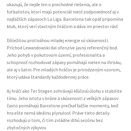
ukazujú, že nejde len o prechodné riešenia, ale o
futbalistov, ktorí majú potenciál niesť zodpovednosť aj v
najťažších zápasoch La Liga. Barcelona tak opäť pripomína
klub, ktorý verí vlastným hráčom a dáva im priestor rásť.
Dôležitou protiváhou mladej energie sú skúsenosti.
Príchod Lewandowski dal ofenzíve jasný referenčný bod.
Jeho pohyb v pokutovom území, profesionalita a
schopnosť rozhodovať zápasy pomáhajú nielen na ihrisku,
ale aj v šatni. Pre mladých hráčov je prirodzeným vzorom,
ktorý udáva štandardy každodennej práce.
Aj hráči ako Ter Stegen zohrávajú kľúčovú úlohu v stabilite
tímu. Jeho istota v bráne a skúsenosti z veľkých zápasov
často pomáhajú Barcelone prečkať ťažšie momenty, keď
hra ešte nemá ideálnu plynulosť. Práve tieto detaily
rozhodujú o tom, či tím zvládne dlhú sezónu bez
zbytočných výkyvov.