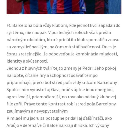
FC Barcelona bola vždy klubom, kde jednotlivci zapadali do
systému, nie naopak. V posledných rokoch však prešla
náročným obdobím, ktoré prinútilo klub spomaliť a znovu
sa zamyslieť nad tým, na čom má stáť budúcnosť. Dnes je
čoraz zreteľnejšie, že odpoveďou je kombinácia mladosti,
identity a skúseností.
Jednou z hlavných tvárí tejto zmeny je Pedri. Jeho pokoj
na lopte, čítanie hry a schopnosť udávať tempo
pripomínajú, prečo bol stred poľa vždy srdcom Barcelony.
Spolu s ním vyrástol aj Gavi, hráč s úplne inou energiou,
agresívnejší, priamočiarejší, no rovnako oddaný klubovej
filozofii. Práve tento kontrast robí stred poľa Barcelony
zaujímavým a nevyspytateľným.
K mladému jadru sa postupne pridali aj ďalší hráči, ako
Araújo v defenzíve či Balde na kraji ihriska. Ich výkony