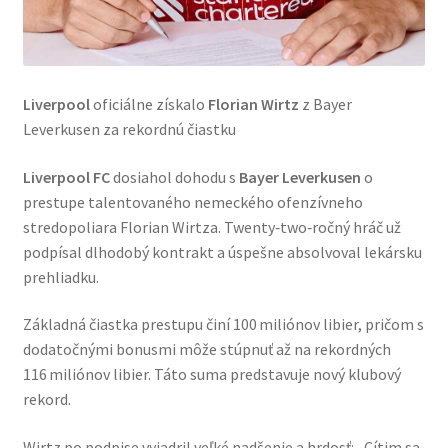
Liverpool
oficiálne získalo
Florian Wirtz
z Bayer
Leverkusen za rekordnú čiastku
Liverpool FC
dosiahol dohodu s
Bayer Leverkusen
o
prestupe talentovaného nemeckého ofenzívneho
stredopoliara Florian Wirtza. Twenty‑two‑ročný hráč už
podpísal dlhodobý kontrakt a úspešne absolvoval lekársku
prehliadku.
Základná čiastka prestupu činí 100 miliónov libier, pričom s
dodatočnými bonusmi môže stúpnuť až na rekordných
116 miliónov libier. Táto suma predstavuje nový klubový
rekord.
Wirtz po podpise vyjadril veľké nadšenie a hrdosť: „Cítim sa