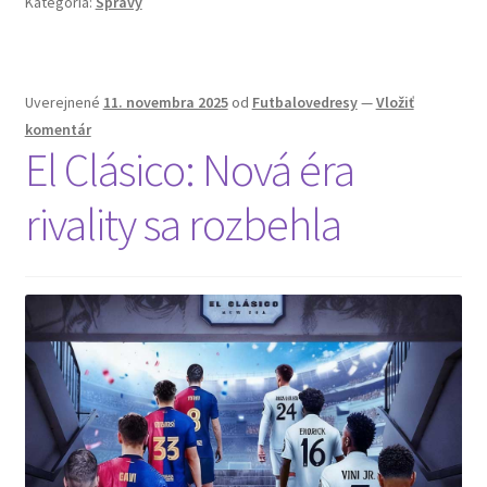
Kategória:
Správy
Uverejnené
11. novembra 2025
od
Futbalovedresy
—
Vložiť
komentár
El Clásico: Nová éra
rivality sa rozbehla