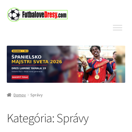
Preskočiť
Preskočiť
na
na
navigáciu
obsah
Domov
Správy
Kategória:
Správy