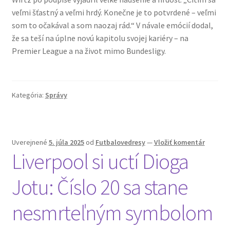
veľmi šťastný a veľmi hrdý. Konečne je to potvrdené – veľmi
som to očakával a som naozaj rád.“ V návale emócií dodal,
že sa teší na úplne novú kapitolu svojej kariéry – na
Premier League a na život mimo Bundesligy.
Kategória:
Správy
Uverejnené
5. júla 2025
od
Futbalovedresy
—
Vložiť komentár
Liverpool si uctí Dioga
Jotu: Číslo 20 sa stane
nesmrteľným symbolom