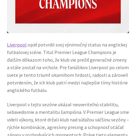
Liverpool
opäť potvrdil svoj výnimočný status na anglickej
futbalovej scéne. Titul Premier League Champions je
ďalším dôkazom toho, že klub vie prežiť generačné zmeny
a stále zostať na vrchole. Pre fanúšikov Liverpool po celom
svete je tento triumf okamihom hrdosti, radosti a zároveň
potvrdením, že ich klub patrí medzi najlepšie tímy histórie
anglického futbalu.
Liverpool v tejto sezóne ukázal neuveriteľnú stabilitu,
sebavedomie a mentalitu šampióna. V Premier League sme
videli výkony, ktoré držali klub nad súťažou väčšinu sezóny –
rýchle kombinácie, agresívny presing a schopnosť otáčať
zápasy v rozhodujúcich momentoch. Práve tieto elementy