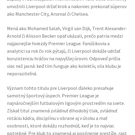
umožnili Liverpool držať krok a nakoniec prekonať súperov
ako Manchester City, Arsenal či Chelsea.
Mená ako Mohamed Salah, Virgil van Dijk, Trent Alexander-
Arnold či Alisson Becker opäť ukázali, prečo patria medzi
najjasnejšie hviezdy Premier League. Fanúšikovia a
analytici sa rok čo rok pýtajú, či Liverpool dokáže udržať
konzistenciu hráčov na najvyššej úrovni. Odpoveď prišla
viac než jasná: keď tím funguje ako kolektív, sila klubu je
neporaziteľná.
Význam tohto titulu pre Liverpool ďaleko presahuje
samotný športový úspech. Premier League je
najnáročnejším futbalovým ligovým prostredím na svete.
Získať titul znamená zvládnuť dlhodobý tlak, zvládnuť
rotáciu kádra, disciplínu v obrane aj v útoku a mať
osobnosti, ktoré dokážu rozhodnúť, keď je to najviac
potrebné. Pre klub to znamená aj posilnenie prestíže, rast