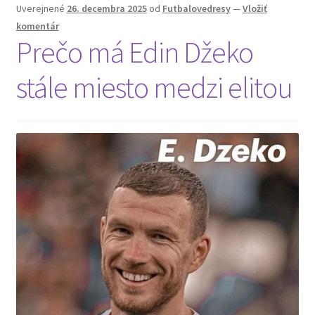
Uverejnené
26. decembra 2025
od
Futbalovedresy
—
Vložiť
komentár
Prečo má Edin Džeko
stále miesto medzi elitou