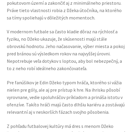
pokutovom území a zakončiť aj z minimálneho priestoru.
Práve tieto vlastnosti robia z Džeka útočníka, na ktorého
sa tímy spoliehajú v dôležitých momentoch.
V modernom futbale sa často kladie dôraz na rýchlosť a
fyziku, no Džeko ukazuje, že skúsenosti majú stále
obrovskú hodnotu. Jeho načasovanie, výber miesta a pokoj
pred bránou sú výsledkom rokov na najvyššej úrovni.
Nepotrebuje veľa dotykov s loptou, aby bol nebezpečný, a
to z neho robí ideálneho zakončovateľa.
Pre fanúšikov je Edin Džeko typom hráča, ktorého si vážia
nielen pre góly, ale aj pre prístup k hre. Na ihrisku pôsobí
vyrovnane, vedie spoluhráčov príkladom a prináša istotu v
ofenzíve. Takíto hráči majú často dlhšiu kariéru a zostávajú
relevantní aj v neskorších fázach svojho pôsobenia.
Z pohľadu futbalovej kultúry má dres s menom Džeko