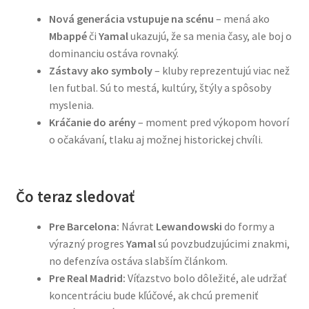
Nová generácia vstupuje na scénu
– mená ako
Mbappé
či
Yamal
ukazujú, že sa menia časy, ale boj o
dominanciu ostáva rovnaký.
Zástavy ako symboly
– kluby reprezentujú viac než
len futbal. Sú to mestá, kultúry, štýly a spôsoby
myslenia.
Kráčanie do arény
– moment pred výkopom hovorí
o očakávaní, tlaku aj možnej historickej chvíli.
Čo teraz sledovať
Pre Barcelona:
Návrat
Lewandowski
do formy a
výrazný progres
Yamal
sú povzbudzujúcimi znakmi,
no defenzíva ostáva slabším článkom.
Pre Real Madrid:
Víťazstvo bolo dôležité, ale udržať
koncentráciu bude kľúčové, ak chcú premeniť