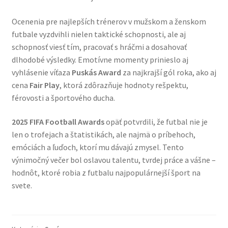
Ocenenia pre najlepších trénerov v mužskom a ženskom
futbale vyzdvihli nielen taktické schopnosti, ale aj
schopnosť viesť tím, pracovať s hráčmi a dosahovať
dlhodobé výsledky. Emotívne momenty prinieslo aj
vyhlásenie víťaza
Puskás Award
za najkrajší gól roka, ako aj
cena
Fair Play
, ktorá zdôrazňuje hodnoty rešpektu,
férovosti a športového ducha.
2025 FIFA Football Awards
opäť potvrdili, že futbal nie je
len o trofejach a štatistikách, ale najmä o príbehoch,
emóciách a ľuďoch, ktorí mu dávajú zmysel. Tento
výnimočný večer bol oslavou talentu, tvrdej práce a vášne –
hodnôt, ktoré robia z futbalu najpopulárnejší šport na
svete.