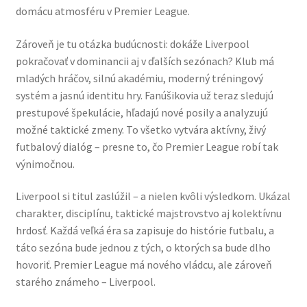
domácu atmosféru v Premier League.
Zároveň je tu otázka budúcnosti: dokáže Liverpool
pokračovať v dominancii aj v ďalších sezónach? Klub má
mladých hráčov, silnú akadémiu, moderný tréningový
systém a jasnú identitu hry. Fanúšikovia už teraz sledujú
prestupové špekulácie, hľadajú nové posily a analyzujú
možné taktické zmeny. To všetko vytvára aktívny, živý
futbalový dialóg – presne to, čo Premier League robí tak
výnimočnou.
Liverpool si titul zaslúžil – a nielen kvôli výsledkom. Ukázal
charakter, disciplínu, taktické majstrovstvo aj kolektívnu
hrdosť. Každá veľká éra sa zapisuje do histórie futbalu, a
táto sezóna bude jednou z tých, o ktorých sa bude dlho
hovoriť. Premier League má nového vládcu, ale zároveň
starého známeho – Liverpool.