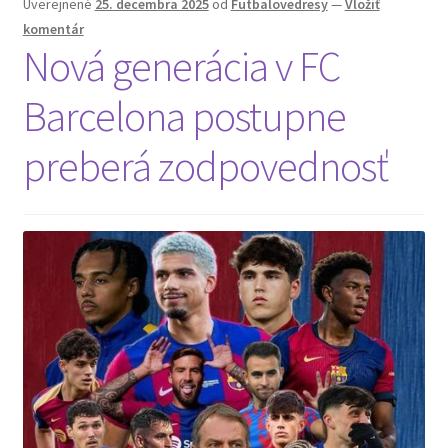
Uverejnené
25. decembra 2025
od
Futbalovedresy
—
Vložiť
komentár
Nová generácia v FC
Barcelona postupne
preberá zodpovednosť