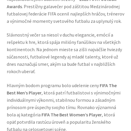
Awards
. Prestížny galavečer pod záštitou Medzinárodnej
futbalovej federácie FIFA ocenil najlepších hráčov, trénerov
a výnimočné momenty svetového futbalu za uplynulý rok.
Slávnostný večer sa niesol v duchu elegancie, emócií a
rešpektu k hre, ktorá spája milióny fanúšikov na všetkých
kontinentoch. Na jednom mieste sa zišli najväčšie hviezdy
súčasnosti, futbalové legendy aj mladé talenty, ktoré už
dnes naznačujú smer, akým sa bude futbal v najbližších
rokoch uberať.
Hlavným bodom programu bolo udelenie ceny
FIFA The
Best Men’s Player
, ktorá patrí futbalistovi s výnimočnými
individuálnymi výkonmi, stabilnou formou a zásadným
prínosom pre úspechy svojho tímu. Rovnako významná
bola aj kategória
FIFA The Best Women’s Player
, ktorá
opäť potvrdila rastúcu úroveň a popularitu ženského
futbalu na celosvetovej scéne.