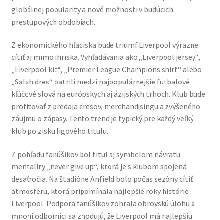
globálnej popularity a nové možnosti v budúcich
prestupových obdobiach.
Z ekonomického hľadiska bude triumf Liverpool výrazne
cítiť aj mimo ihriska. Vyhľadávania ako „Liverpool jersey“,
„Liverpool kit“, „Premier League Champions shirt“ alebo
„Salah dres“ patrili medzi najpopulárnejšie futbalové
kľúčové slová na európskych aj ázijských trhoch. Klub bude
profitovať z predaja dresov, merchandisingu a zvýšeného
záujmu o zápasy. Tento trend je typický pre každý veľký
klub po zisku ligového titulu.
Z pohľadu fanúšikov bol titul aj symbolom návratu
mentality „never give up“, ktorá je s klubom spojená
desaťročia. Na štadióne Anfield bolo počas sezóny cítiť
atmosféru, ktorá pripomínala najlepšie roky histórie
Liverpool. Podpora fanúšikov zohrala obrovskú úlohu a
mnohí odborníci sa zhodujú, že Liverpool má najlepšiu