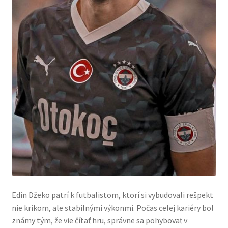
Edin Džeko patrí k futbalistom, ktorí si vybudovali rešpekt
nie krikom, ale stabilnými výkonmi. Počas celej kariéry bol
známy tým, že vie čítať hru, správne sa pohybovať v