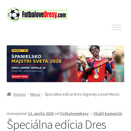
Preskočiť
Preskočiť
na
na
navigáciu
obsah
Domov
Messi
Špeciálna edícia Dres legendy Lionel Messi
Uverejnené
12. apríla 2025
od
Futbalovedresy
—
Vložiť komentár
Špeciálna edícia Dres