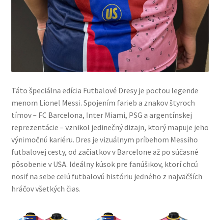
Táto špeciálna edícia Futbalové Dresy je poctou legende
menom Lionel Messi. Spojením farieb a znakov štyroch
tímov – FC Barcelona, Inter Miami, PSG a argentínskej
reprezentácie – vznikol jedinečný dizajn, ktorý mapuje jeho
výnimočnú kariéru. Dres je vizuálnym príbehom Messiho
futbalovej cesty, od začiatkov v Barcelone až po súčasné
pôsobenie v USA. Ideálny kúsok pre fanúšikov, ktorí chcú
nosiť na sebe celú futbalovú históriu jedného z najväčších
hráčov všetkých čias.