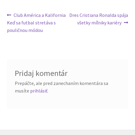
Navigácia
Predchádzajúci
Nasledujúci
Club América a Kalifornia
Dres Cristiana Ronalda spája
článok:
článok:
Keď sa futbal stretáva s
všetky míľniky kariéry
v
pouličnou módou
článku
Pridaj komentár
Prepáčte, ale pred zanechaním komentára sa
musíte
prihlásiť
.