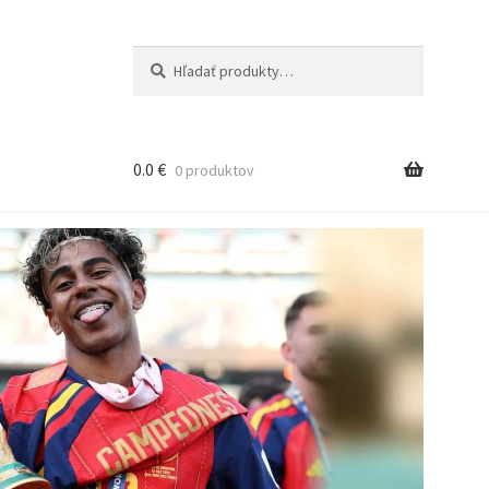
Hľadať:
Vyhľadávanie
0.0
€
0 produktov