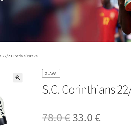
ns 22/23 Tretia súprava
ZĽAVA!
S.C. Corinthians 22
🔍
Pôvodná
Aktuá
78.0
€
33.0
€