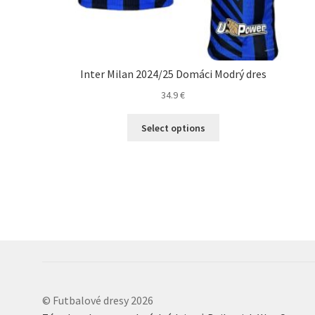
Inter Milan 2024/25 Domáci Modrý dres
34.9
€
Tento
Select options
produkt
má
viacero
variantov.
Možnosti
si
môžete
vybrať
na
stránke
produktu.
© Futbalové dresy 2026