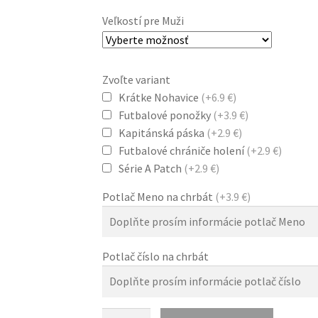
cena
cena
Veľkostí pre Muži
bola:
je:
Zvoľte variant
78.0 €.
33.0 €
Krátke Nohavice
(+6.9 €)
Futbalové ponožky
(+3.9 €)
Kapitánská páska
(+2.9 €)
Futbalové chrániče holení
(+2.9 €)
Série A Patch
(+2.9 €)
Potlač Meno na chrbát
(+3.9 €)
Potlač číslo na chrbát
množstvo