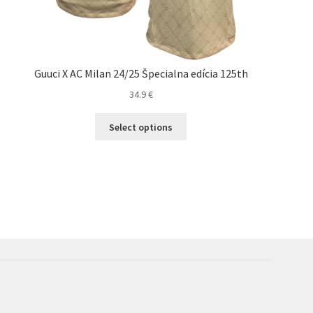
Guuci X AC Milan 24/25 Špecialna edícia 125th
34.9
€
Tento
Select options
produkt
má
viacero
variantov.
Možnosti
si
môžete
vybrať
na
stránke
produktu.