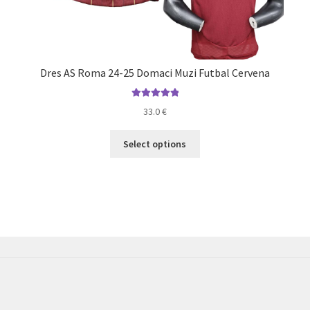
Dres AS Roma 24-25 Domaci Muzi Futbal Cervena
Hodnotenie
33.0
€
5.00
z 5
Tento
Select options
produkt
má
viacero
variantov.
Možnosti
si
môžete
vybrať
na
stránke
produktu.