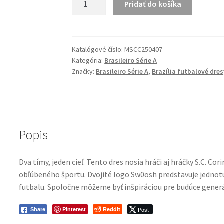
Pridať do košíka
S.C.
Corinthians
22/23
Tretia
Katalógové číslo:
MSCC250407
Kategória:
Brasileiro Série A
súprava
Značky:
Brasileiro Série A
,
Brazília futbalové dres
Popis
Dva tímy, jeden cieľ. Tento dres nosia hráči aj hráčky S.C. C
obľúbeného športu. Dvojité logo Sw0osh predstavuje jednot
futbalu. Spoločne môžeme byť inšpiráciou pre budúce generá
Pinterest
Reddit
Post
Share