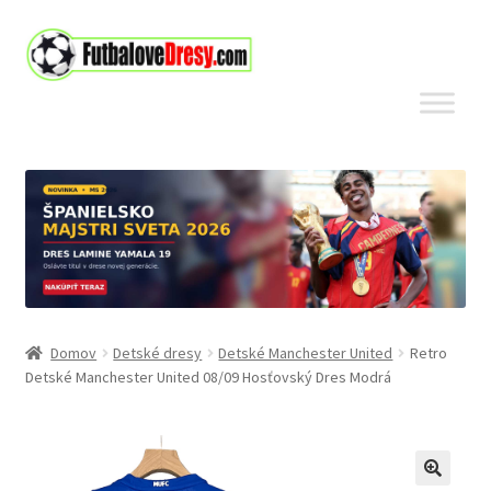
Preskočiť
Preskočiť
na
na
navigáciu
obsah
Domov
Detské dresy
Detské Manchester United
Retro
Detské Manchester United 08/09 Hosťovský Dres Modrá