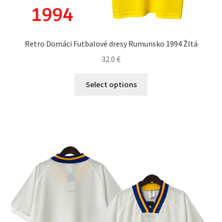
Retro Domáci Futbalové dresy Rumunsko 1994 Žltá
32.0
€
Tento
Select options
produkt
má
viacero
variantov.
Možnosti
si
môžete
vybrať
na
stránke
produktu.