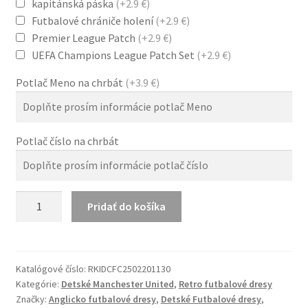
kapitánská páska
(+2.9 €)
Futbalové chrániče holení
(+2.9 €)
Premier League Patch
(+2.9 €)
UEFA Champions League Patch Set
(+2.9 €)
Potlač Meno na chrbát
(+3.9 €)
Potlač číslo na chrbát
množstvo
Pridať do košíka
Retro
Detské
Manchester
United
Katalógové číslo:
RKIDCFC2502201130
Kategórie:
Detské Manchester United
,
Retro futbalové dresy
08/09
Značky:
Anglicko futbalové dresy
,
Detské Futbalové dresy
,
Hosťovský