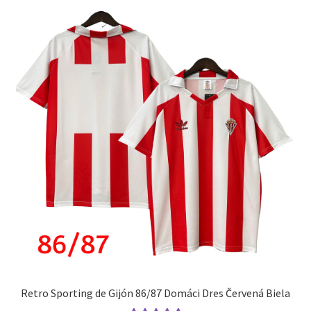
Možnosti
si
môžete
vybrať
na
stránke
produktu.
Retro Sporting de Gijón 86/87 Domáci Dres Červená Biela