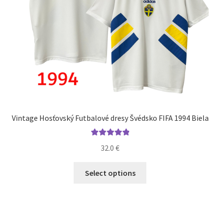
Vintage Hosťovský Futbalové dresy Švédsko FIFA 1994 Biela
Hodnotenie
32.0
€
5.00
z 5
Tento
Select options
produkt
má
viacero
variantov.