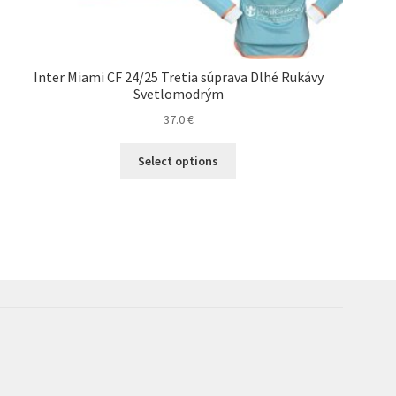
Inter Miami CF 24/25 Tretia súprava Dlhé Rukávy
Svetlomodrým
37.0
€
Tento
Select options
produkt
má
viacero
variantov.
Možnosti
si
môžete
vybrať
na
stránke
produktu.