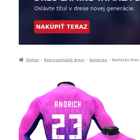
Domov
Reprezentačné dresy
Nemecko
Nemecko Dres 