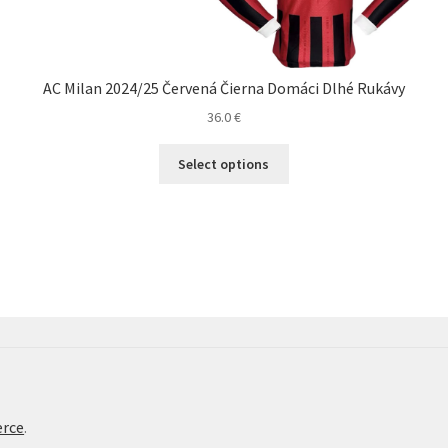
AC Milan 2024/25 Červená Čierna Domáci Dlhé Rukávy
36.0
€
Tento
Select options
produkt
má
viacero
variantov.
Možnosti
si
môžete
vybrať
na
stránke
produktu.
rce
.