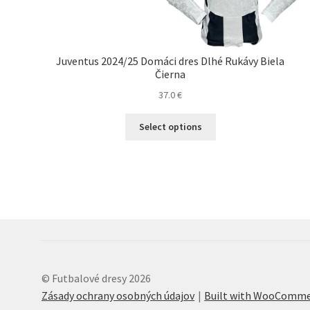
Juventus 2024/25 Domáci dres Dlhé Rukávy Biela
Čierna
37.0
€
Tento
Select options
produkt
má
viacero
variantov.
Možnosti
si
môžete
vybrať
na
stránke
© Futbalové dresy 2026
produktu.
Zásady ochrany osobných údajov
Built with WooComme