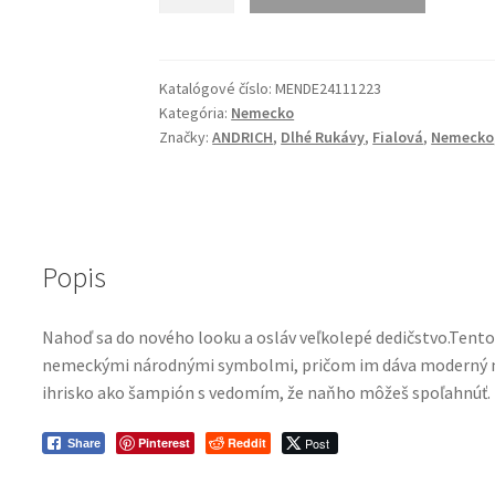
Nemecko
Dres
24/25
Hosťovský
Katalógové číslo:
MENDE24111223
Kategória:
Nemecko
ANDRICH
Značky:
ANDRICH
,
Dlhé Rukávy
,
Fialová
,
Nemecko
23
Dlhé
Rukávy
Fialová
Popis
Nahoď sa do nového looku a osláv veľkolepé dedičstvo.Tento 
nemeckými národnými symbolmi, pričom im dáva moderný nády
ihrisko ako šampión s vedomím, že naňho môžeš spoľahnúť.
Pinterest
Reddit
Post
Share