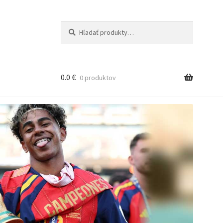
Hľadať:
Vyhľadávanie
0.0
€
0 produktov