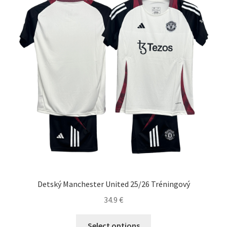
Detský Manchester United 25/26 Tréningový
34.9
€
Tento
Select options