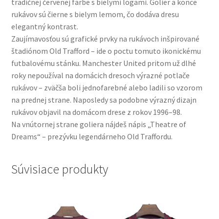
tradičnej červenej farbe s bielymi logami. Golier a konce
rukávov sú čierne s bielym lemom, čo dodáva dresu
elegantný kontrast.
Zaujímavosťou sú grafické prvky na rukávoch inšpirované
štadiónom Old Trafford – ide o poctu tomuto ikonickému
futbalovému stánku. Manchester United pritom už dlhé
roky nepoužíval na domácich dresoch výrazné potlače
rukávov – zväčša boli jednofarebné alebo ladili so vzorom
na prednej strane. Naposledy sa podobne výrazný dizajn
rukávov objavil na domácom drese z rokov 1996–98.
Na vnútornej strane goliera nájdeš nápis „Theatre of
Dreams“ – prezývku legendárneho Old Traffordu.
Súvisiace produkty