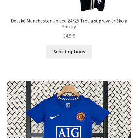
Detské Manchester United 24/25 Tretia súprava tričko a
šortky
34.9
€
Tento
Select options
produkt
má
viacero
variantov.
Možnosti
si
môžete
vybrať
na
stránke
produktu.