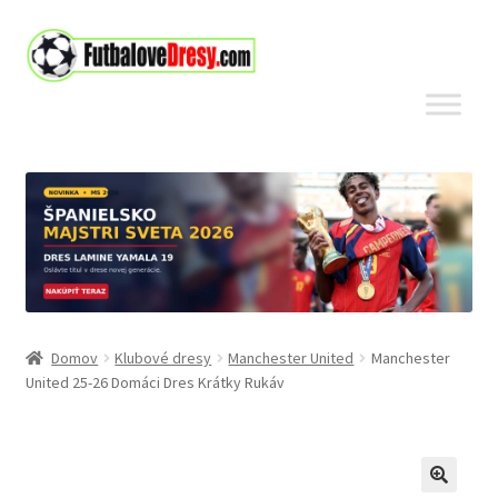
Preskočiť
Preskočiť
na
na
navigáciu
obsah
Domov
Klubové dresy
Manchester United
Manchester
United 25-26 Domáci Dres Krátky Rukáv