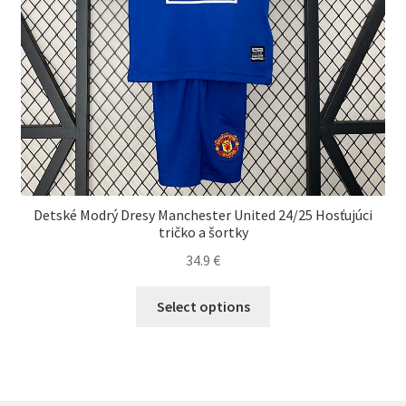
Detské Modrý Dresy Manchester United 24/25 Hosťujúci
tričko a šortky
34.9
€
Tento
Select options
produkt
má
viacero
variantov.