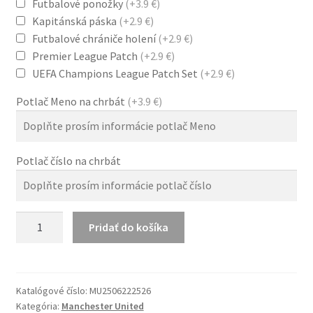
Futbalové ponožky
(+3.9 €)
Kapitánská páska
(+2.9 €)
Futbalové chrániče holení
(+2.9 €)
Premier League Patch
(+2.9 €)
UEFA Champions League Patch Set
(+2.9 €)
Potlač Meno na chrbát
(+3.9 €)
Potlač číslo na chrbát
množstvo
Pridať do košíka
Manchester
United
25-
26
Katalógové číslo:
MU2506222526
Kategória:
Manchester United
Domáci