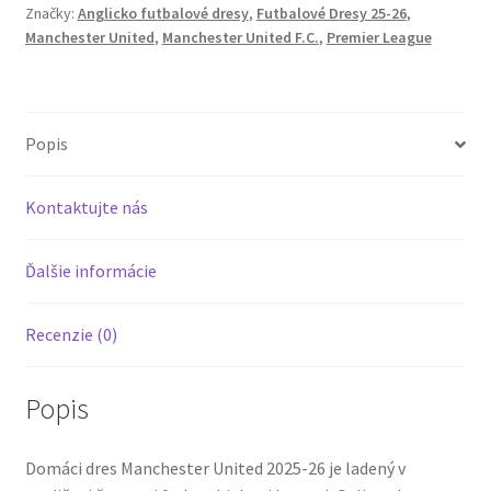
Značky:
Anglicko futbalové dresy
,
Futbalové Dresy 25-26
,
Dres
Manchester United
,
Manchester United F.C.
,
Premier League
Krátky
Rukáv
Popis
Kontaktujte nás
Ďalšie informácie
Recenzie (0)
Popis
Domáci dres Manchester United 2025-26 je ladený v