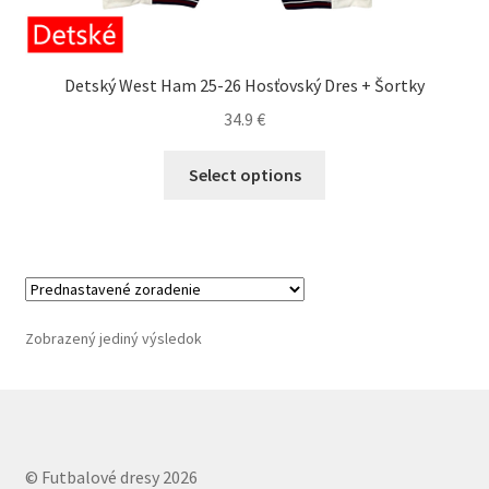
Detský West Ham 25-26 Hosťovský Dres + Šortky
34.9
€
Tento
Select options
produkt
má
viacero
variantov.
Možnosti
si
Zobrazený jediný výsledok
môžete
vybrať
na
stránke
produktu.
© Futbalové dresy 2026