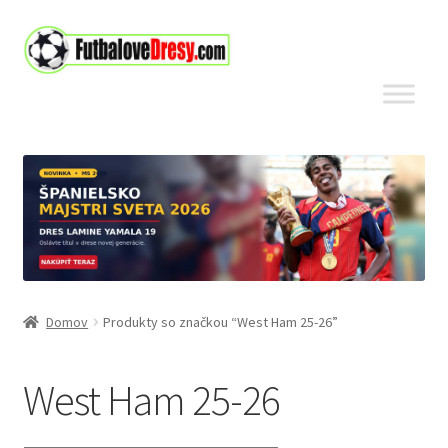
Preskočiť
Preskočiť
na
na
navigáciu
obsah
Domov
Produkty so značkou “West Ham 25-26”
West Ham 25-26