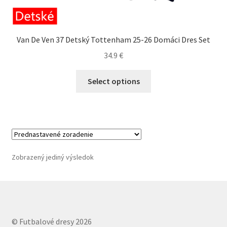
Van De Ven 37 Detský Tottenham 25-26 Domáci Dres Set
34.9
€
Tento
Select options
produkt
má
viacero
variantov.
Možnosti
si
Zobrazený jediný výsledok
môžete
vybrať
na
stránke
produktu.
© Futbalové dresy 2026