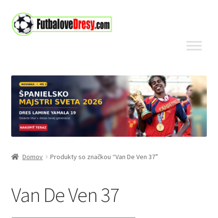
Preskočiť
Preskočiť
na
na
navigáciu
obsah
Domov
Produkty so značkou “Van De Ven 37”
Van De Ven 37