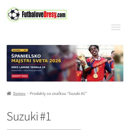
Preskočiť
Preskočiť
na
na
navigáciu
obsah
Domov
Produkty so značkou “Suzuki #1”
Suzuki #1