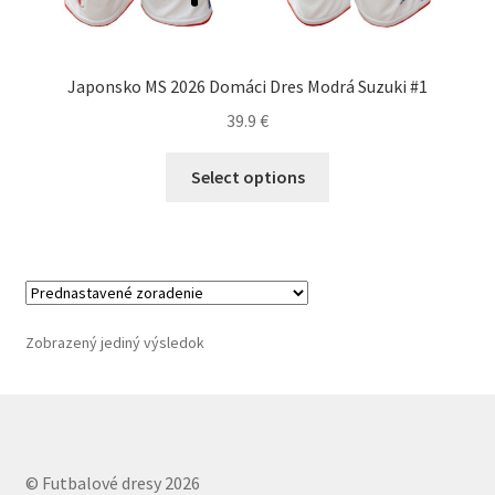
Japonsko MS 2026 Domáci Dres Modrá Suzuki #1
39.9
€
Tento
Select options
produkt
má
viacero
variantov.
Možnosti
si
Zobrazený jediný výsledok
môžete
vybrať
na
stránke
produktu.
© Futbalové dresy 2026