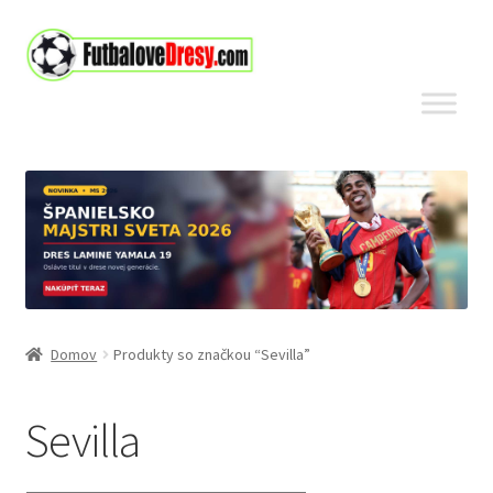
Preskočiť
Preskočiť
na
na
navigáciu
obsah
Domov
Produkty so značkou “Sevilla”
Sevilla