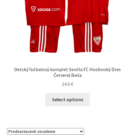
Detský futbalový komplet Sevilla FC Hosťovský Dres
Červená Biela
34.9
€
Tento
Select options
produkt
má
viacero
variantov.
Možnosti