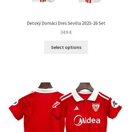
Detský Domáci Dres Sevilla 2025-26 Set
34.9
€
Tento
Select options
produkt
má
viacero
variantov.
Možnosti
si
môžete
vybrať
na
stránke
produktu.