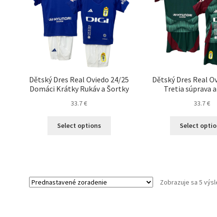
Dětský Dres Real Oviedo 24/25
Dětský Dres Real O
Domáci Krátky Rukáv a Šortky
Tretia súprava a
33.7
€
33.7
€
Tento
Select options
Select opti
produkt
má
viacero
variantov.
Možnosti
Zobrazuje sa 5 výs
si
môžete
vybrať
na