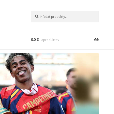
Hľadať:
Vyhľadávanie
0.0
€
0 produktov