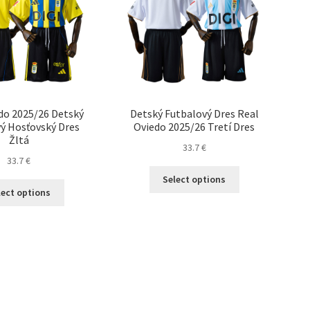
do 2025/26 Detský
Detský Futbalový Dres Real
ý Hosťovský Dres
Oviedo 2025/26 Tretí Dres
Žltá
33.7
€
33.7
€
Tento
Select options
Tento
produkt
lect options
produkt
má
má
viacero
viacero
variantov.
variantov.
Možnosti
Možnosti
si
si
môžete
môžete
vybrať
vybrať
na