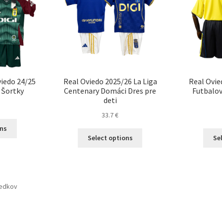
viedo 24/25
Real Oviedo 2025/26 La Liga
Real Ovie
 Šortky
Centenary Domáci Dres pre
Futbalov
deti
33.7
€
Tento
ons
Tento
produkt
Select options
Se
produkt
má
má
viacero
viacero
variantov.
variantov.
Možnosti
ledkov
Možnosti
si
si
môžete
môžete
vybrať
vybrať
na