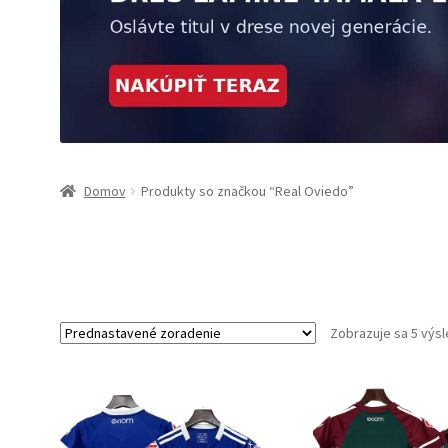
Domov
Produkty so značkou “Real Oviedo”
Zobrazuje sa 5 výs