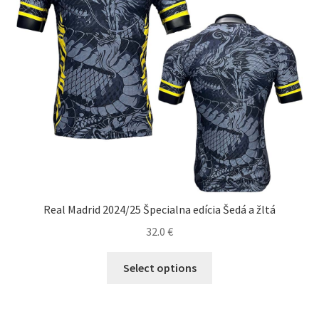
stránke
produktu.
Real Madrid 2024/25 Špecialna edícia Šedá a žltá
32.0
€
Tento
Select options
produkt
má
viacero