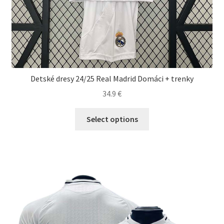
Detské dresy 24/25 Real Madrid Domáci + trenky
34.9
€
Tento
Select options
produkt
má
viacero
variantov.
Možnosti
si
môžete
vybrať