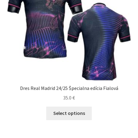
stránke
produktu.
Dres Real Madrid 24/25 Špecialna edícia Fialová
35.0
€
Tento
Select options
produkt
má
viacero