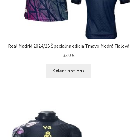
Real Madrid 2024/25 Špecialna edícia Tmavo Modrá Fialová
32.0
€
Tento
Select options
produkt
má
viacero
variantov.
Možnosti
si
môžete
vybrať
na