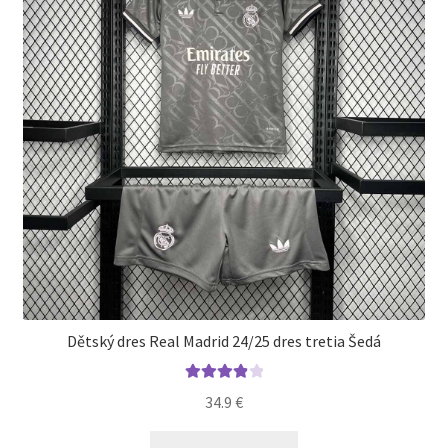
vybrať
na
stránke
produktu.
Dětský dres Real Madrid 24/25 dres tretia Šedá
Hodnoteni
34.9
€
e
4.00
z 5
Tento