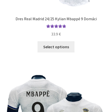
Dres Real Madrid 24/25 Kylian Mbappé 9 Domáci
Hodnotenie
33.9
€
5.00
z 5
Tento
Select options
produkt
má
viacero
variantov.
Možnosti
si
môžete
vybrať
na
stránke