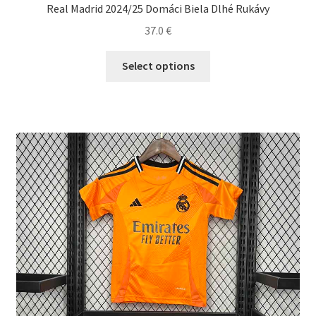
Real Madrid 2024/25 Domáci Biela Dlhé Rukávy
37.0
€
Tento
Select options
produkt
má
viacero
variantov.
Možnosti
si
môžete
vybrať
na
stránke
produktu.