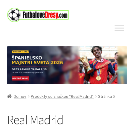
Preskočiť
Preskočiť
na
na
navigáciu
obsah
Domov
Produkty so značkou “Real Madrid”
Stránka 5
Real Madrid