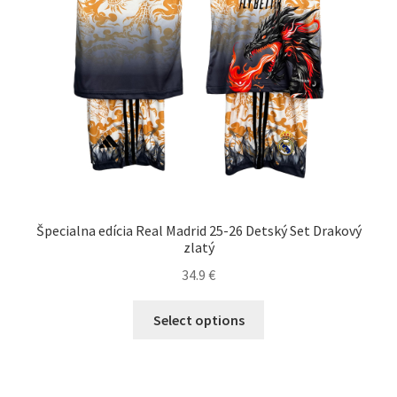
produktu.
Špecialna edícia Real Madrid 25-26 Detský Set Drakový
zlatý
34.9
€
Tento
Select options
produkt
má
viacero