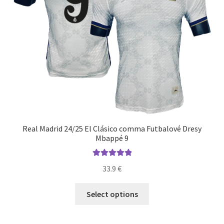
produktu.
Real Madrid 24/25 El Clásico comma Futbalové Dresy
Mbappé 9
Hodnotenie
33.9
€
5.00
z 5
Tento
Select options
produkt
má