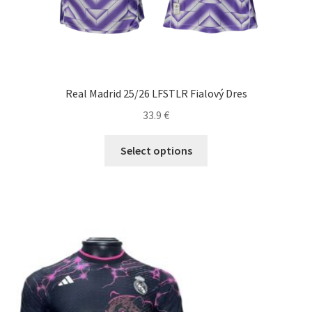
Real Madrid 25/26 LFSTLR Fialový Dres
33.9
€
Tento
Select options
produkt
má
viacero
variantov.
Možnosti
si
môžete
vybrať
na