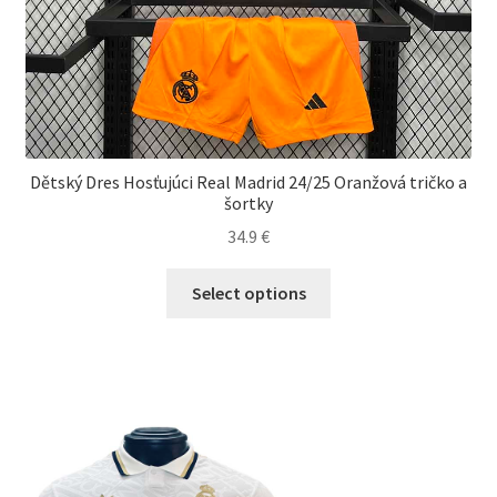
Dětský Dres Hosťujúci Real Madrid 24/25 Oranžová tričko a
šortky
34.9
€
Tento
Select options
produkt
má
viacero
variantov.
Možnosti
si
môžete