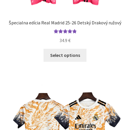
Špecialna edícia Real Madrid 25-26 Detský Drakový ružový
Hodnotenie
34.9
€
5.00
z 5
Tento
Select options
produkt
má
viacero
variantov.
Možnosti
si
môžete
vybrať
na
stránke