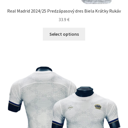
Real Madrid 2024/25 Predzápasový dres Biela Krátky Rukáv
33.9
€
Tento
Select options
produkt
má
viacero
variantov.
Možnosti
si
môžete
vybrať
na
stránke
produktu.