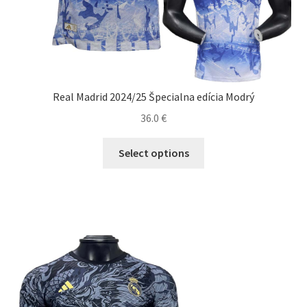
Real Madrid 2024/25 Špecialna edícia Modrý
36.0
€
Tento
Select options
produkt
má
viacero
variantov.
Možnosti
si
môžete
vybrať
na