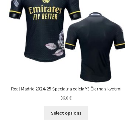
stránke
produktu.
Real Madrid 2024/25 Špecialna edícia Y3 Čierna s kvetmi
36.0
€
Tento
Select options
produkt
má
viacero