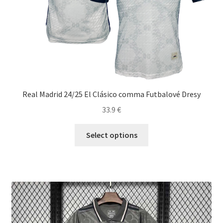
Real Madrid 24/25 El Clásico comma Futbalové Dresy
33.9
€
Tento
Select options
produkt
má
viacero
variantov.
Možnosti
si
môžete