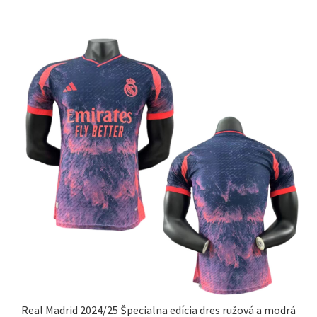
variantov.
Možnosti
si
môžete
vybrať
na
stránke
produktu.
Real Madrid 2024/25 Špecialna edícia dres ružová a modrá