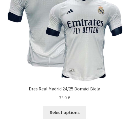
na
stránke
produktu.
Dres Real Madrid 24/25 Domáci Biela
33.9
€
Tento
Select options
produkt
má