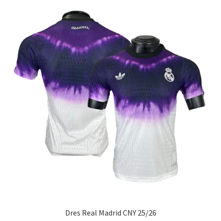
variantov.
Možnosti
si
môžete
vybrať
na
stránke
produktu.
Dres Real Madrid CNY 25/26