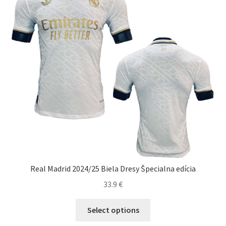
vybrať
na
stránke
produktu.
Real Madrid 2024/25 Biela Dresy Špecialna edícia
33.9
€
Tento
Select options
produkt