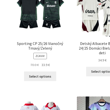
vybrať
na
stránke
produktu.
Sporting CP 25/26 Vianočný
Detský Albacete 
Tmavý/Zelený
24/25 Domáci Biel
deti
ZĽAVA!
34.9
€
Pôvodná
Aktuálna
70.0
€
33.9
€
cena
cena
Select opti
Tento
bola:
je:
Select options
produkt
70.0 €.
33.9 €.
má
viacero
variantov.
Možnosti
si