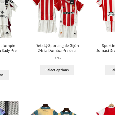
môžete
môžete
vybrať
vybrať
na
na
stránke
stránke
produktu.
produktu.
Balompié
Detský Sporting de Gijón
Sportin
a Sady Pre
24/25 Domáci Pre deti
Domáci Dre
34.9
€
Tento
Select options
Se
Tento
produkt
ons
produkt
má
má
viacero
viacero
variantov.
variantov.
Možnosti
Možnosti
si
si
môžete
môžete
vybrať