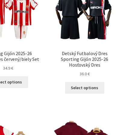
vybrať
vybrať
na
na
stránke
stránke
produktu.
produktu.
g Gijón 2025-26
Detský Futbalový Dres
s červený/biely Set
Sporting Gijón 2025-26
Hosťovský Dres
34.9
€
36.0
€
Tento
lect options
Tento
produkt
Select options
produkt
má
má
viacero
viacero
variantov.
variantov.
Možnosti
Možnosti
si
si
môžete
môžete
vybrať