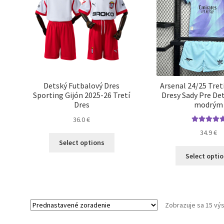
môžete
vybrať
na
stránke
produktu.
Detský Futbalový Dres
Arsenal 24/25 Tret
Sporting Gijón 2025-26 Tretí
Dresy Sady Pre Det
Dres
modrým
36.0
€
Hodnotenie
34.9
€
Tento
5.00
z 5
Select options
produkt
Select opti
má
viacero
variantov.
Možnosti
si
Zobrazuje sa 15 vý
môžete