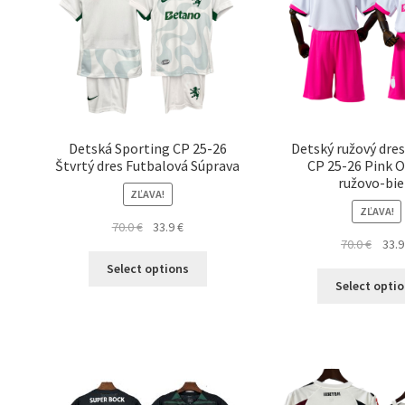
Detská Sporting CP 25-26
Detský ružový dre
Štvrtý dres Futbalová Súprava
CP 25-26 Pink 
ružovo-bie
ZĽAVA!
ZĽAVA!
Pôvodná
Aktuálna
70.0
€
33.9
€
Pôvo
70.0
€
33.
cena
cena
Tento
cena
bola:
je:
Select options
produkt
bola:
70.0 €.
33.9 €.
Select opti
má
70.0 €
viacero
variantov.
Možnosti
si
môžete