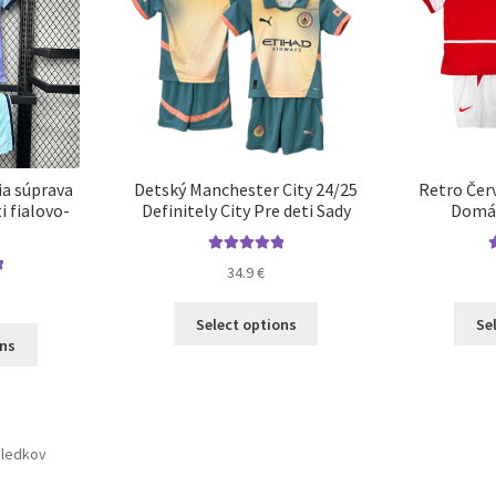
vybrať
na
na
stránke
stránke
produktu.
produktu.
ia súprava
Detský Manchester City 24/25
Retro Čer
i fialovo-
Definitely City Pre deti Sady
Domác
Hodnotenie
34.9
€
5.00
z 5
Tento
Select options
Se
Tento
produkt
ons
produkt
má
má
viacero
viacero
variantov.
variantov.
Možnosti
sledkov
Možnosti
si
si
môžete