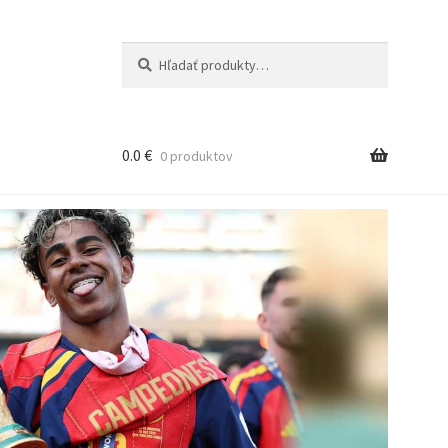
Hľadať:
Vyhľadávanie
0.0
€
0 produktov