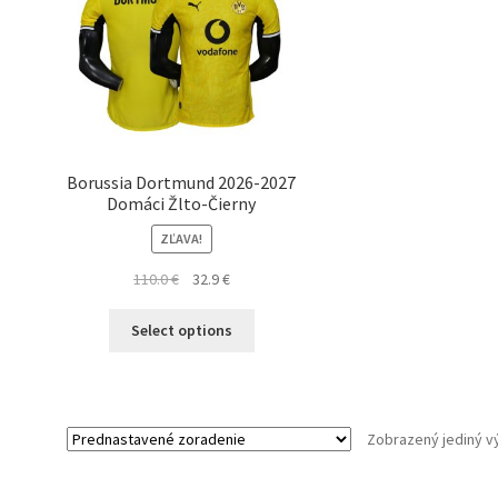
Borussia Dortmund 2026-2027
Domáci Žlto-Čierny
ZĽAVA!
Pôvodná
Aktuálna
110.0
€
32.9
€
cena
cena
Tento
bola:
je:
Select options
produkt
110.0 €.
32.9 €.
má
viacero
variantov.
Zobrazený jediný v
Možnosti
si
môžete