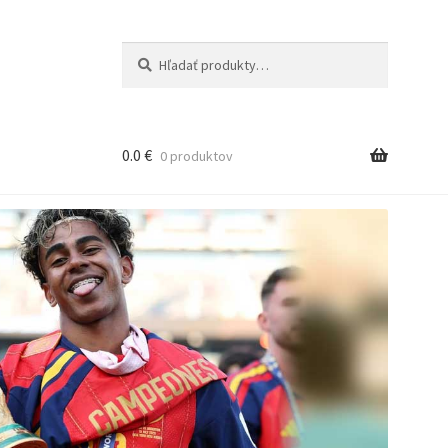
Hľadať:
Vyhľadávanie
0.0
€
0 produktov