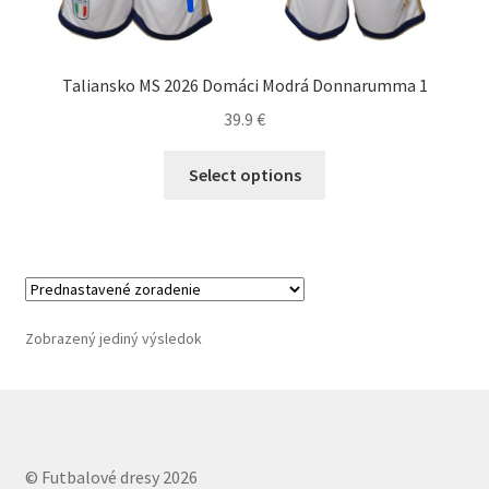
Taliansko MS 2026 Domáci Modrá Donnarumma 1
39.9
€
Tento
Select options
produkt
má
viacero
variantov.
Možnosti
si
Zobrazený jediný výsledok
môžete
vybrať
na
stránke
produktu.
© Futbalové dresy 2026