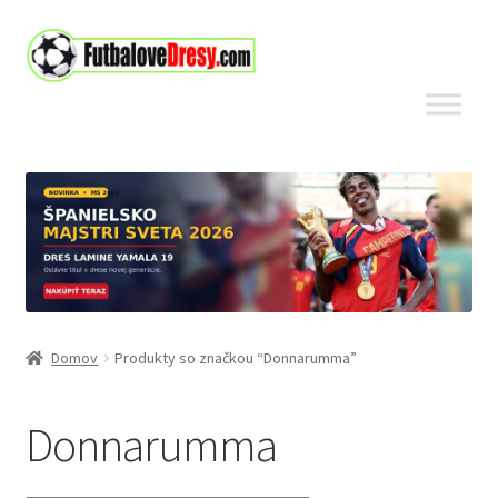
Preskočiť
Preskočiť
na
na
navigáciu
obsah
Domov
Produkty so značkou “Donnarumma”
Donnarumma