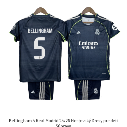
Možnosti
si
môžete
vybrať
na
stránke
produktu.
Bellingham 5 Real Madrid 25/26 Hosťovský Dresy pre deti
Súprava