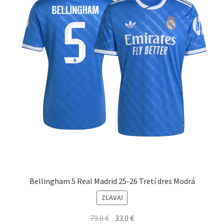
môžete
vybrať
na
stránke
produktu.
Bellingham 5 Real Madrid 25-26 Tretí dres Modrá
ZĽAVA!
Pôvodná
Aktuálna
79.0
€
33.0
€