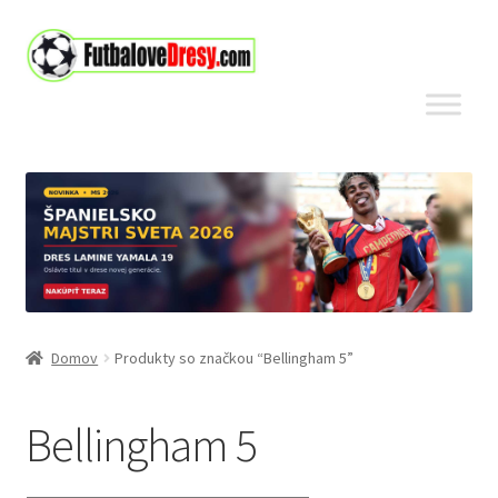
Preskočiť
Preskočiť
na
na
navigáciu
obsah
Domov
Produkty so značkou “Bellingham 5”
Bellingham 5