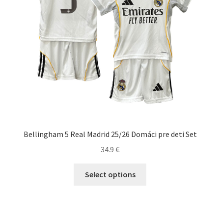
produktu.
Bellingham 5 Real Madrid 25/26 Domáci pre deti Set
34.9
€
Tento
Select options
produkt
má
viacero
variantov.