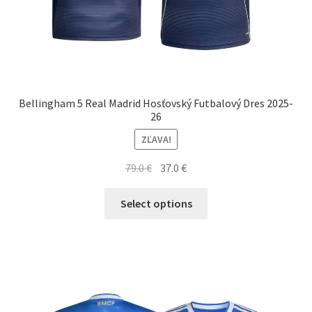
Bellingham 5 Real Madrid Hosťovský Futbalový Dres 2025-
26
ZĽAVA!
Pôvodná
Aktuálna
79.0
€
37.0
€
cena
cena
Tento
bola:
je:
Select options
produkt
79.0 €.
37.0 €.
má
viacero
variantov.
Možnosti
si