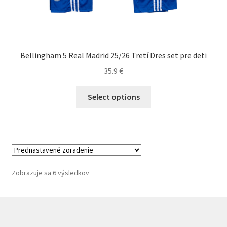
Bellingham 5 Real Madrid 25/26 Tretí Dres set pre deti
35.9
€
Tento
Select options
produkt
má
viacero
variantov.
Možnosti
si
Zobrazuje sa 6 výsledkov
môžete
vybrať
na
stránke