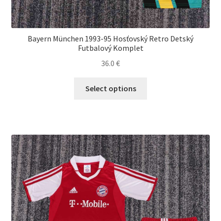
Bayern München 1993-95 Hosťovský Retro Detský
Futbalový Komplet
36.0
€
Tento
Select options
produkt
má
viacero
variantov.
Možnosti
si
môžete
vybrať
na
stránke
produktu.