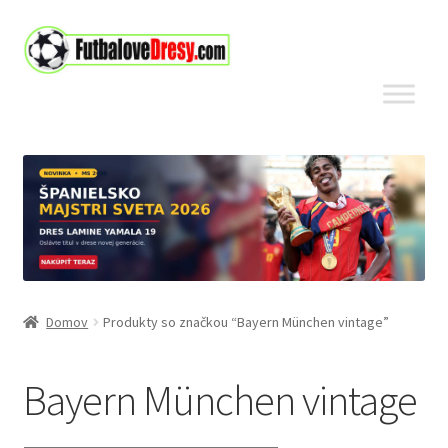
Preskočiť
Preskočiť
na
na
navigáciu
obsah
Domov
Produkty so značkou “Bayern München vintage”
Bayern München vintage