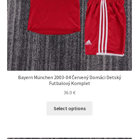
Bayern München 2003-04 Červený Domáci Detský
Futbalový Komplet
36.0
€
Tento
Select options
produkt
má
viacero
variantov.