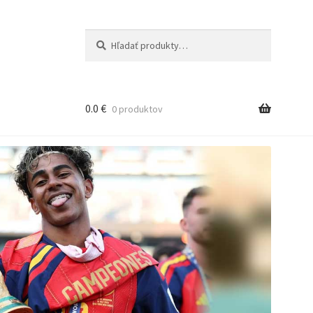
Hľadať:
Vyhľadávanie
0.0
€
0 produktov