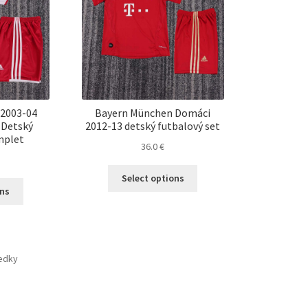
2003-04
Bayern München Domáci
 Detský
2012-13 detský futbalový set
mplet
36.0
€
Tento
Select options
Tento
produkt
ons
produkt
má
má
viacero
viacero
variantov.
variantov.
Možnosti
ledky
Možnosti
si
si
môžete
môžete
vybrať
vybrať
na