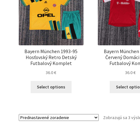
Bayern München 1993-95
Bayern München 
Hosťovský Retro Detský
Červený Domáci
Futbalový Komplet
Futbalový Ko
36.0
€
36.0
€
Tento
Select options
Select opti
produkt
má
viacero
variantov.
Zobrazujú sa 3 výs
Možnosti
si
môžete
vybrať