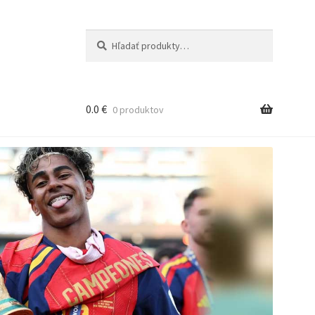
Hľadať:
Vyhľadávanie
0.0
€
0 produktov