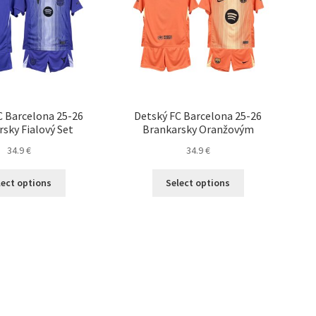
C Barcelona 25-26
Detský FC Barcelona 25-26
sky Fialový Set
Brankarsky Oranžovým
34.9
€
34.9
€
Tento
Tento
lect options
Select options
produkt
produkt
má
má
viacero
viacero
variantov.
variantov.
Možnosti
Možnosti
si
si
môžete
môžete
vybrať
vybrať
na
na