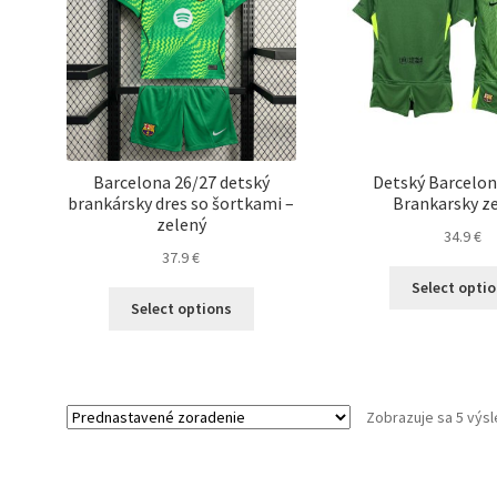
Barcelona 26/27 detský
Detský Barcelon
brankársky dres so šortkami –
Brankarsky z
zelený
34.9
€
37.9
€
Select opti
Tento
Select options
produkt
má
viacero
variantov.
Zobrazuje sa 5 výs
Možnosti
si
môžete
vybrať