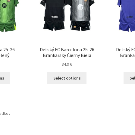
a 25-26
Detský FC Barcelona 25-26
Detský F
elený
Brankarsky Čierny Biela
Brankar
34.9
€
Tento
Tento
ons
Select options
Se
produkt
produkt
má
má
viacero
viacero
variantov.
variantov.
Možnosti
Možnosti
ledkov
si
si
môžete
môžete
vybrať
vybrať
na
na