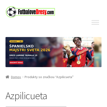
Preskočiť
Preskočiť
na
na
navigáciu
obsah
Domov
Produkty so značkou “Azpilicueta”
Azpilicueta