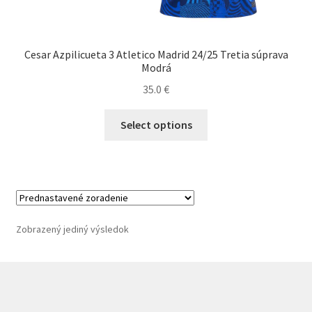
Cesar Azpilicueta 3 Atletico Madrid 24/25 Tretia súprava
Modrá
35.0
€
Tento
Select options
produkt
má
viacero
variantov.
Možnosti
si
Zobrazený jediný výsledok
môžete
vybrať
na
stránke
produktu.