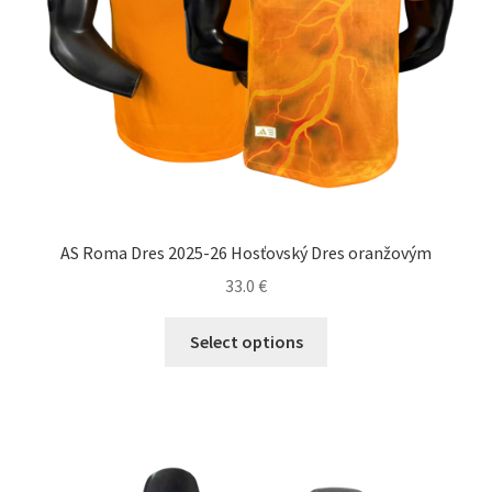
AS Roma Dres 2025-26 Hosťovský Dres oranžovým
33.0
€
Tento
Select options
produkt
má
viacero
variantov.
Možnosti