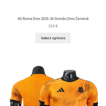
AS Roma Dres 2025-26 Domáci Dres Červená
33.0
€
Tento
Select options
produkt
má
viacero
variantov.
Možnosti
si
môžete
vybrať
na
stránke
produktu.