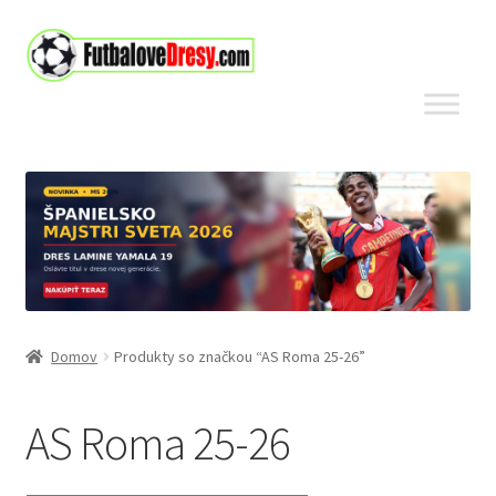
Preskočiť
Preskočiť
na
na
navigáciu
obsah
Domov
Produkty so značkou “AS Roma 25-26”
AS Roma 25-26