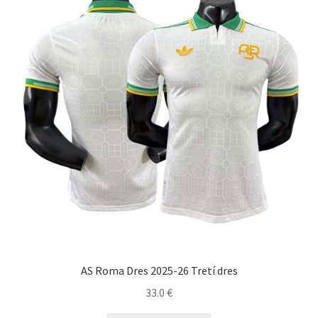
si
môžete
vybrať
na
stránke
produktu.
AS Roma Dres 2025-26 Tretí dres
33.0
€