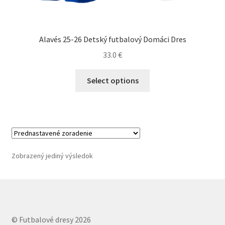
Alavés 25-26 Detský futbalový Domáci Dres
33.0
€
Tento
Select options
produkt
má
viacero
variantov.
Možnosti
si
Zobrazený jediný výsledok
môžete
vybrať
na
stránke
produktu.
© Futbalové dresy 2026