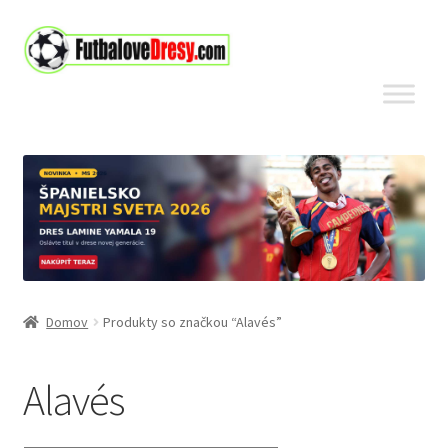
Preskočiť
Preskočiť
na
na
navigáciu
obsah
Domov
Produkty so značkou “Alavés”
Alavés