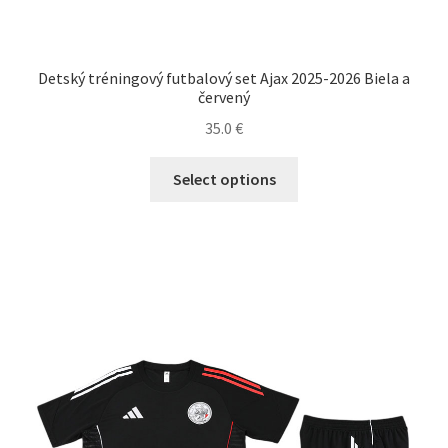
Detský tréningový futbalový set Ajax 2025-2026 Biela a
červený
35.0
€
Tento
Select options
produkt
má
viacero
variantov.
Možnosti
si
môžete
vybrať
na
stránke
produktu.