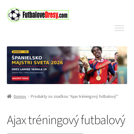
Preskočiť
Preskočiť
na
na
navigáciu
obsah
Domov
Produkty so značkou “Ajax tréningový futbalový”
Ajax tréningový futbalový