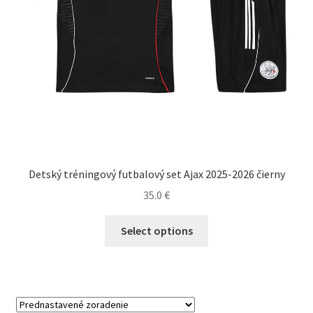
Detský tréningový futbalový set Ajax 2025-2026 čierny
35.0
€
Tento
Select options
produkt
má
viacero
variantov.
Možnosti