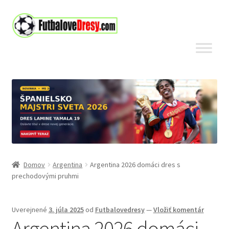
Preskočiť
Preskočiť
na
na
navigáciu
obsah
Domov
Argentina
Argentina 2026 domáci dres s
prechodovými pruhmi
Uverejnené
3. júla 2025
od
Futbalovedresy
—
Vložiť komentár
Argentina 2026 domáci