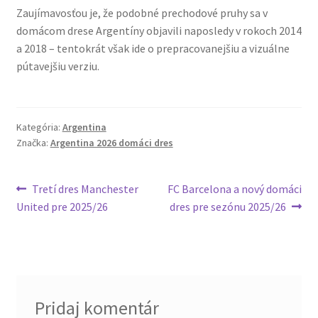
Zaujímavosťou je, že podobné prechodové pruhy sa v
domácom drese Argentíny objavili naposledy v rokoch 2014
a 2018 – tentokrát však ide o prepracovanejšiu a vizuálne
pútavejšiu verziu.
Kategória:
Argentina
Značka:
Argentina 2026 domáci dres
Navigácia
Predchádzajúci
Nasledujúci
Tretí dres Manchester
FC Barcelona a nový domáci
článok:
článok:
United pre 2025/26
dres pre sezónu 2025/26
v
článku
Pridaj komentár