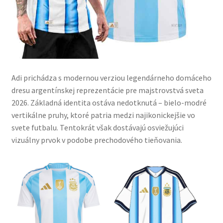
Adi prichádza s modernou verziou legendárneho domáceho
dresu argentínskej reprezentácie pre majstrovstvá sveta
2026. Základná identita ostáva nedotknutá – bielo-modré
vertikálne pruhy, ktoré patria medzi najikonickejšie vo
svete futbalu. Tentokrát však dostávajú osviežujúci
vizuálny prvok v podobe prechodového tieňovania.