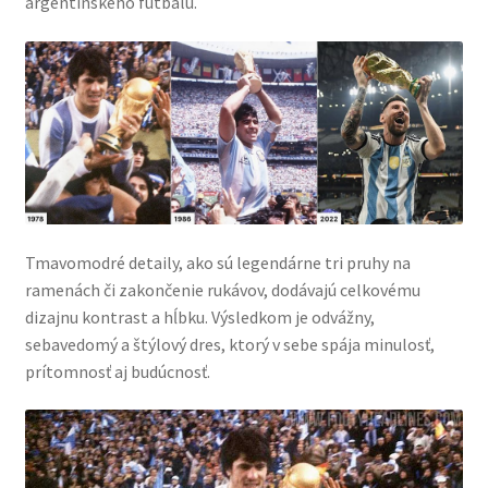
argentínskeho futbalu.
Tmavomodré detaily, ako sú legendárne tri pruhy na
ramenách či zakončenie rukávov, dodávajú celkovému
dizajnu kontrast a hĺbku. Výsledkom je odvážny,
sebavedomý a štýlový dres, ktorý v sebe spája minulosť,
prítomnosť aj budúcnosť.