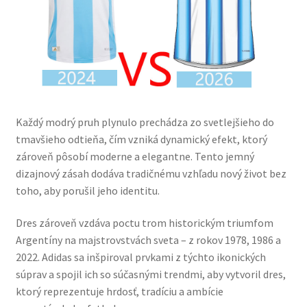
Každý modrý pruh plynulo prechádza zo svetlejšieho do
tmavšieho odtieňa, čím vzniká dynamický efekt, ktorý
zároveň pôsobí moderne a elegantne. Tento jemný
dizajnový zásah dodáva tradičnému vzhľadu nový život bez
toho, aby porušil jeho identitu.
Dres zároveň vzdáva poctu trom historickým triumfom
Argentíny na majstrovstvách sveta – z rokov 1978, 1986 a
2022. Adidas sa inšpiroval prvkami z týchto ikonických
súprav a spojil ich so súčasnými trendmi, aby vytvoril dres,
ktorý reprezentuje hrdosť, tradíciu a ambície