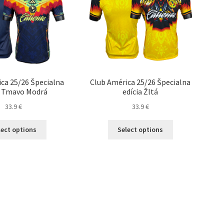
ca 25/26 Špecialna
Club América 25/26 Špecialna
a Tmavo Modrá
edícia Žltá
33.9
€
33.9
€
Tento
Tento
lect options
Select options
produkt
produkt
má
má
viacero
viacero
variantov.
variantov.
Možnosti
Možnosti
si
si
môžete
môžete
vybrať
vybrať
na
na