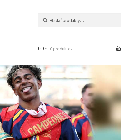
Hľadať:
Vyhľadávanie
0.0
€
0 produktov