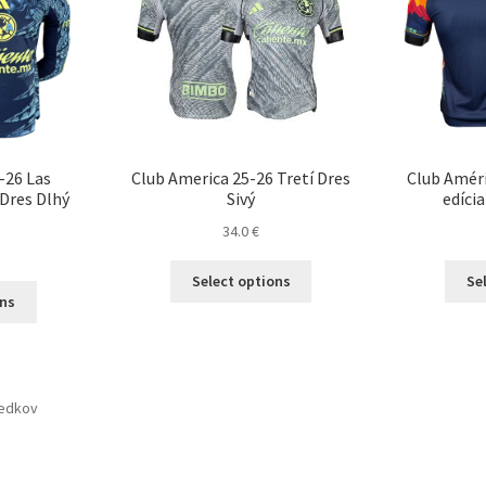
-26 Las
Club America 25-26 Tretí Dres
Club Améri
 Dres Dlhý
Sivý
edíci
34.0
€
Tento
Select options
Se
Tento
produkt
ons
produkt
má
má
viacero
viacero
variantov.
variantov.
Možnosti
ledkov
Možnosti
si
si
môžete
môžete
vybrať
vybrať
na