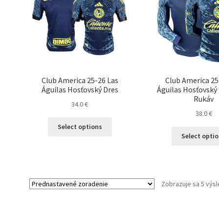
Club America 25-26 Las
Club America 25
Águilas Hosťovský Dres
Águilas Hosťovský
Rukáv
34.0
€
38.0
€
Tento
Select options
produkt
Select opti
má
viacero
variantov.
Možnosti
Zobrazuje sa 5 výs
si
môžete
vybrať
na