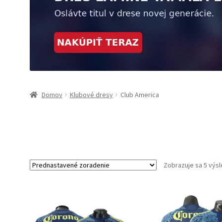
Domov
Klubové dresy
Club America
Zobrazuje sa 5 výs