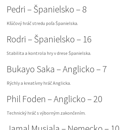
variantov.
Pedri – Španielsko – 8
Možnosti
si
Kľúčový hráč stredu poľa Španielska.
môžete
vybrať
Rodri – Španielsko – 16
na
stránke
produktu.
Stabilita a kontrola hry v drese Španielska.
Bukayo Saka – Anglicko – 7
Rýchly a kreatívny hráč Anglicka.
Phil Foden – Anglicko – 20
Technický hráč s výborným zakončením.
Jamal Musiala – Nemecko – 10