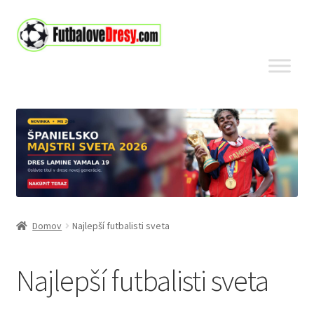
Preskočiť
Preskočiť
na
na
navigáciu
obsah
Domov
Najlepší futbalisti sveta
Najlepší futbalisti sveta