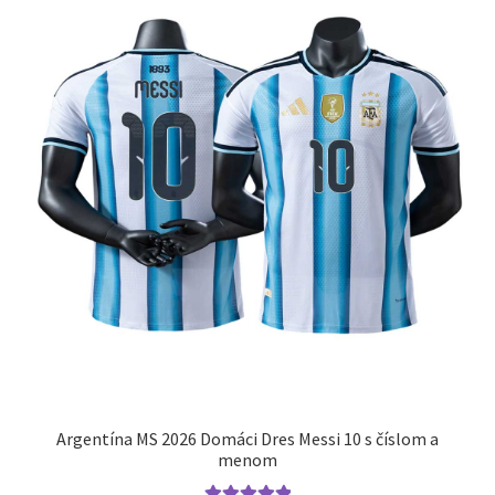
si
môžete
vybrať
na
stránke
produktu.
Argentína MS 2026 Domáci Dres Messi 10 s číslom a
menom