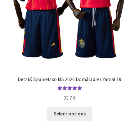
Detský Španielsko MS 2026 Domáci dres Yamal 19
Hodnotenie
33.7
€
5.00
z 5
Tento
Select options
produkt
má
viacero