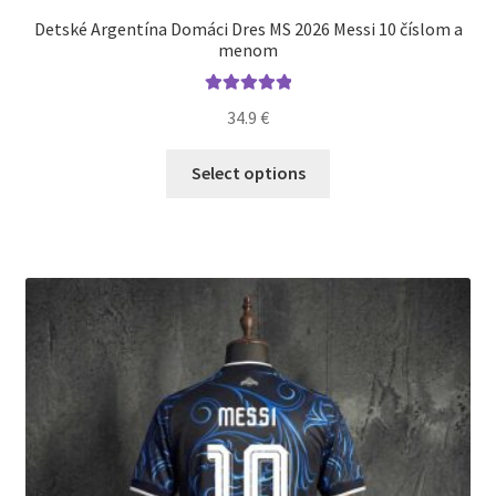
Detské Argentína Domáci Dres MS 2026 Messi 10 číslom a
menom
Hodnotenie
34.9
€
5.00
z 5
Tento
Select options
produkt
má
viacero
variantov.
Možnosti
si
môžete
vybrať
na
stránke
produktu.