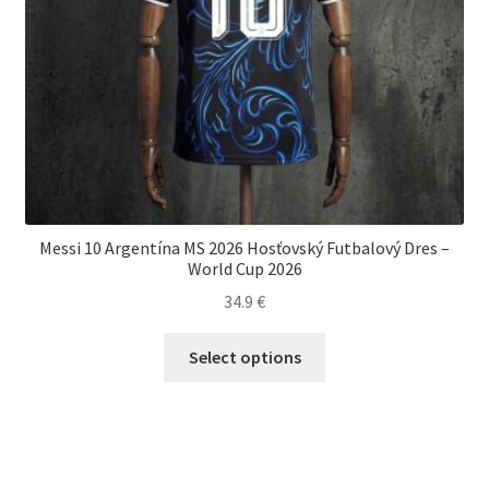
Messi 10 Argentína MS 2026 Hosťovský Futbalový Dres –
World Cup 2026
34.9
€
Tento
Select options
produkt
má
viacero
variantov.
Možnosti