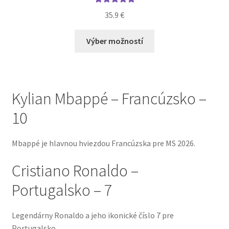
Hodnotenie
35.9
€
5.00
z 5
Tento
Výber možností
produkt
má
viacero
variantov.
Kylian Mbappé – Francúzsko –
Možnosti
si
10
môžete
vybrať
Mbappé je hlavnou hviezdou Francúzska pre MS 2026.
na
stránke
Cristiano Ronaldo –
produktu.
Portugalsko – 7
Legendárny Ronaldo a jeho ikonické číslo 7 pre
Portugalsko.