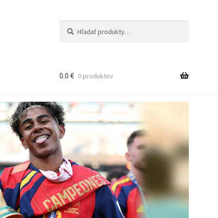
Hľadať:
Vyhľadávanie
0.0
€
0 produktov