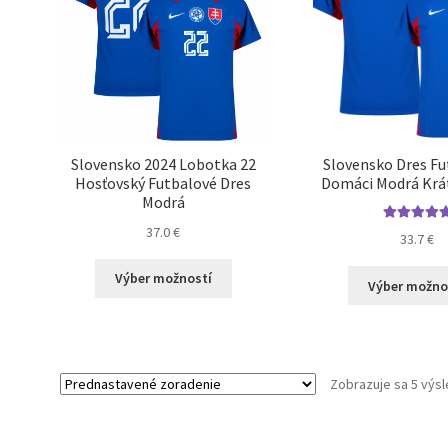
Slovensko 2024 Lobotka 22
Slovensko Dres Fu
Hosťovský Futbalové Dres
Domáci Modrá Krá
Modrá
37.0
€
Hodnotenie
33.7
€
5.00
z 5
Tento
Výber možností
Výber možno
produkt
má
viacero
variantov.
Možnosti
Zobrazuje sa 5 výs
si
môžete
vybrať