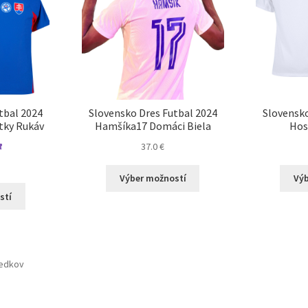
tbal 2024
Slovensko Dres Futbal 2024
Slovensko
tky Rukáv
Hamšíka17 Domáci Biela
Hos
37.0
€
Tento
Výber možností
Výb
produkt
Tento
stí
má
produkt
viacero
má
variantov.
viacero
Možnosti
variantov.
si
ledkov
Možnosti
môžete
si
vybrať
môžete
na