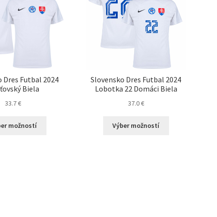
 Dres Futbal 2024
Slovensko Dres Futbal 2024
ťovský Biela
Lobotka 22 Domáci Biela
33.7
€
37.0
€
Tento
Tento
er možností
Výber možností
produkt
produkt
má
má
viacero
viacero
variantov.
variantov.
Možnosti
Možnosti
si
si
môžete
môžete
vybrať
vybrať
na
na