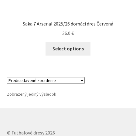
Saka 7 Arsenal 2025/26 domáci dres Červená
36.0
€
Tento
Select options
produkt
má
viacero
variantov.
Možnosti
si
Zobrazený jediný výsledok
môžete
vybrať
na
stránke
produktu.
© Futbalové dresy 2026