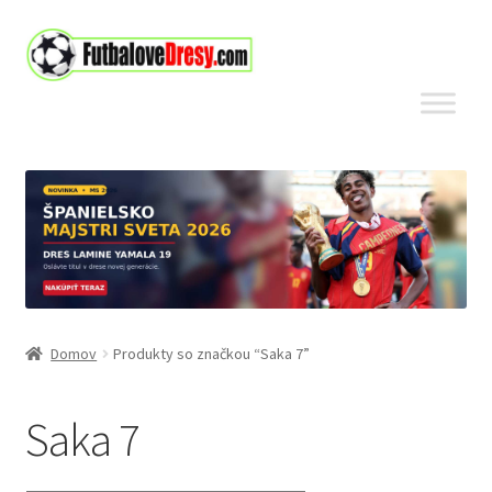
Preskočiť
Preskočiť
na
na
navigáciu
obsah
Domov
Produkty so značkou “Saka 7”
Saka 7