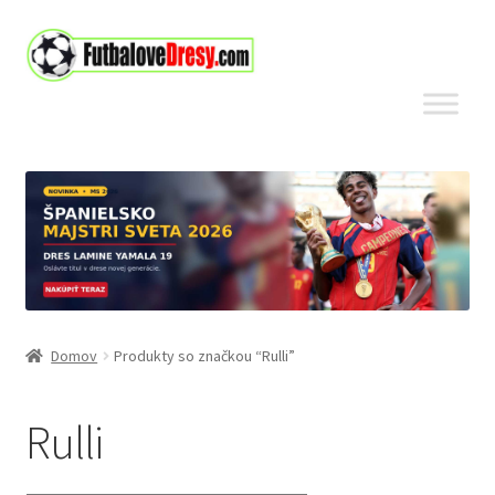
Preskočiť
Preskočiť
na
na
navigáciu
obsah
Domov
Produkty so značkou “Rulli”
Rulli