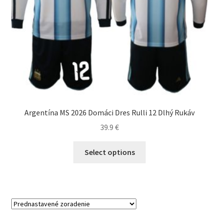
Argentína MS 2026 Domáci Dres Rulli 12 Dlhý Rukáv
39.9
€
Tento
Select options
produkt
má
viacero
variantov.
Možnosti