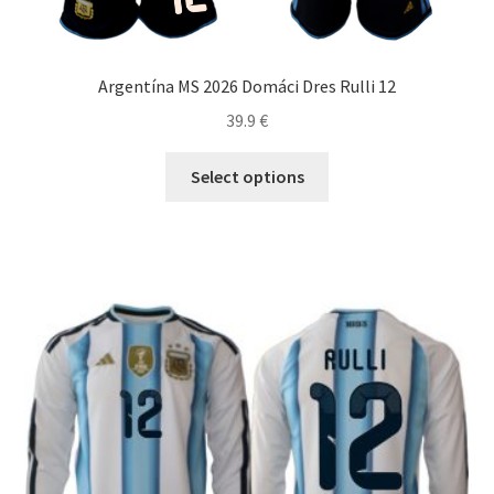
Argentína MS 2026 Domáci Dres Rulli 12
39.9
€
Tento
Select options
produkt
má
viacero
variantov.
Možnosti
si
môžete
vybrať
na
stránke
produktu.