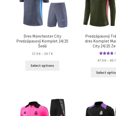
na
stránke
produktu.
Dres Manchester City
Predzápasový Tr
Predzápasový Komplet 24/25
dres Komplet Ma
Šedá
City 24/25 Z
Price
37.9
€
–
39.7
€
Hodnoteni
range:
47.9
€
–
49.
Tento
e
4.00
z 5
37.9 €
Select options
produkt
through
Select opti
má
39.7 €
viacero
variantov.
Možnosti
si
môžete
vybrať
na