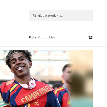
Hľadať:
Vyhľadávanie
0.0
€
0 produktov