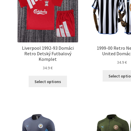
Liverpool 1992-93 Domáci
1999-00 Retro N
Retro Detský Futbalový
United Domáci
Komplet
34.9
€
34.9
€
Select opti
Tento
Select options
produkt
má
viacero
variantov.
Možnosti
si
môžete
vybrať