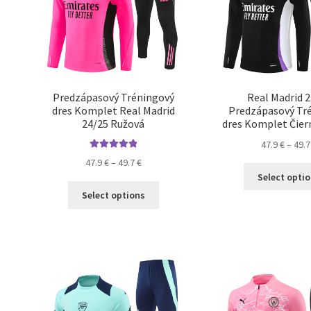
stránke
produktu.
Predzápasový Tréningový
Real Madrid 
dres Komplet Real Madrid
Predzápasový Tr
24/25 Ružová
dres Komplet Čier
47.9
€
–
49.
Hodnotenie
Price
47.9
€
–
49.7
€
5.00
z 5
Select opti
range:
Tento
47.9 €
Select options
produkt
through
má
49.7 €
viacero
variantov.
Možnosti
si
môžete
vybrať