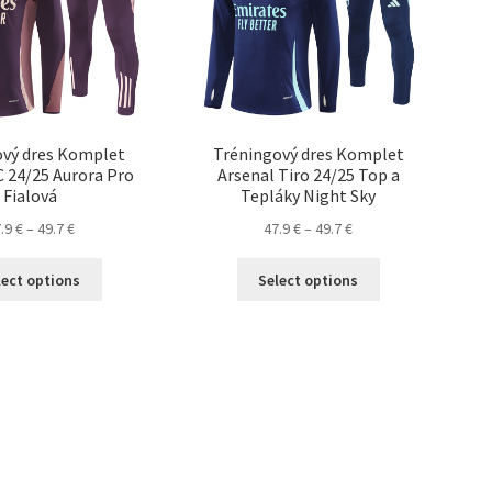
stránke
stránke
produktu.
produktu.
ový dres Komplet
Tréningový dres Komplet
C 24/25 Aurora Pro
Arsenal Tiro 24/25 Top a
Fialová
Tepláky Night Sky
Price
Price
7.9
€
–
49.7
€
47.9
€
–
49.7
€
range:
range:
Tento
Tento
47.9 €
47.9 €
lect options
Select options
produkt
produkt
through
through
má
má
49.7 €
49.7 €
viacero
viacero
variantov.
variantov.
Možnosti
Možnosti
si
si
môžete
môžete
vybrať
vybrať
na
na