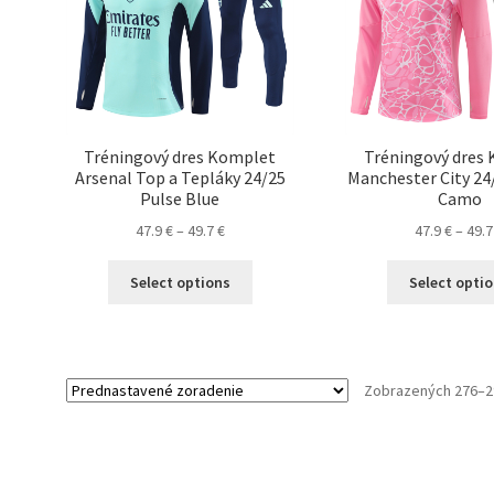
na
stránke
produktu.
Tréningový dres Komplet
Tréningový dres
Arsenal Top a Tepláky 24/25
Manchester City 24
Pulse Blue
Camo
Price
47.9
€
–
49.7
€
47.9
€
–
49.
range:
Tento
47.9 €
Select options
Select opti
produkt
through
má
49.7 €
viacero
variantov.
Zobrazených 276–2
Možnosti
si
môžete
vybrať
na