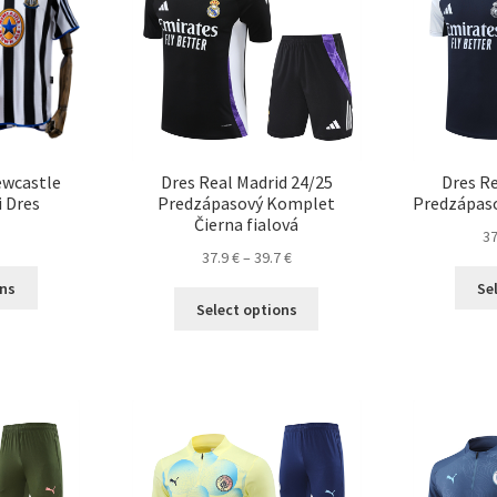
ewcastle
Dres Real Madrid 24/25
Dres Re
 Dres
Predzápasový Komplet
Predzápas
Čierna fialová
3
Price
37.9
€
–
39.7
€
Tento
range:
ons
Se
Tento
produkt
37.9 €
Select options
produkt
má
through
má
viacero
39.7 €
viacero
variantov.
variantov.
Možnosti
Možnosti
si
si
môžete
môžete
vybrať
vybrať
na