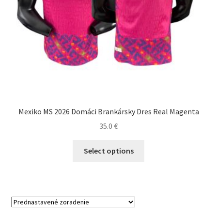
Mexiko MS 2026 Domáci Brankársky Dres Real Magenta
35.0
€
Tento
Select options
produkt
má
viacero
variantov.
Možnosti