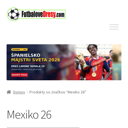
Preskočiť
Preskočiť
na
na
navigáciu
obsah
Domov
Produkty so značkou “Mexiko 26”
Mexiko 26