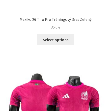
Mexiko 26 Tiro Pro Tréningový Dres Zelený
35.0
€
Tento
Select options
produkt
má
viacero
variantov.
Možnosti
si
môžete
vybrať
na
stránke
produktu.