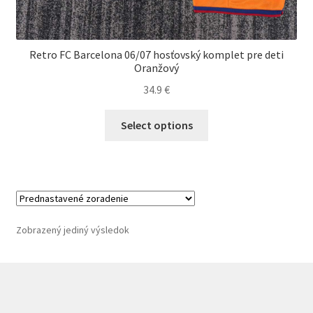
Retro FC Barcelona 06/07 hosťovský komplet pre deti
Oranžový
34.9
€
Tento
Select options
produkt
má
viacero
variantov.
Možnosti
si
Zobrazený jediný výsledok
môžete
vybrať
na
stránke
produktu.