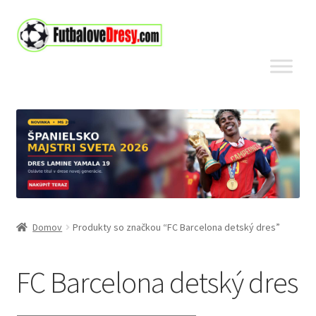
Preskočiť
Preskočiť
na
na
navigáciu
obsah
Domov
Produkty so značkou “FC Barcelona detský dres”
FC Barcelona detský dres