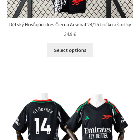
Dětský Hosťujúci dres Čierna Arsenal 24/25 tričko a šortky
34.9
€
Tento
Select options
produkt
má
viacero
variantov.
Možnosti
si
môžete
vybrať
na
stránke
produktu.