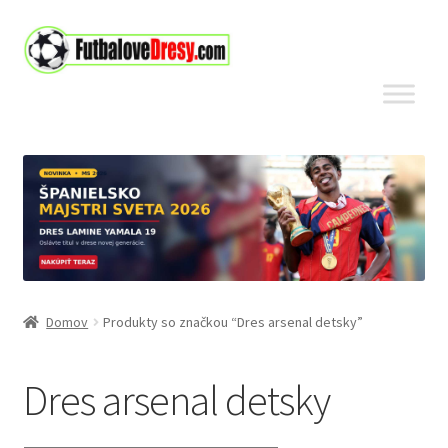
Preskočiť
Preskočiť
na
na
navigáciu
obsah
Domov
Produkty so značkou “Dres arsenal detsky”
Dres arsenal detsky