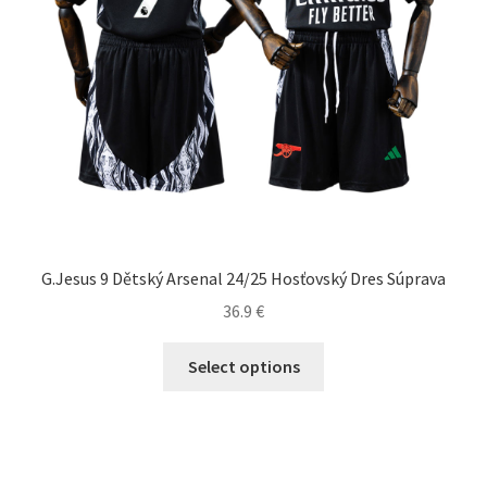
produktu.
G.Jesus 9 Dětský Arsenal 24/25 Hosťovský Dres Súprava
36.9
€
Tento
Select options
produkt
má
viacero
variantov.