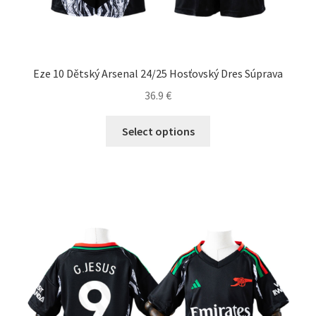
Eze 10 Dětský Arsenal 24/25 Hosťovský Dres Súprava
36.9
€
Tento
Select options
produkt
má
viacero
variantov.
Možnosti
si
môžete
vybrať
na
stránke