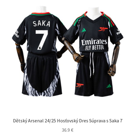
si
môžete
vybrať
na
stránke
produktu.
Dětský Arsenal 24/25 Hosťovský Dres Súprava s Saka 7
36.9
€