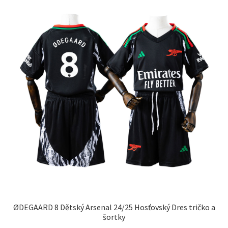
Možnosti
si
môžete
vybrať
na
stránke
produktu.
ØDEGAARD 8 Dětský Arsenal 24/25 Hosťovský Dres tričko a
šortky