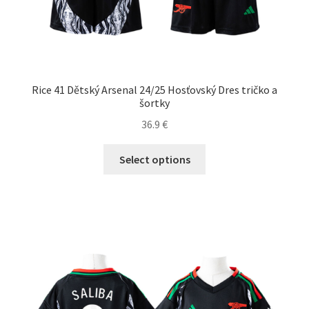
Rice 41 Dětský Arsenal 24/25 Hosťovský Dres tričko a
šortky
36.9
€
Tento
Select options
produkt
má
viacero
variantov.
Možnosti
si
môžete
vybrať
na