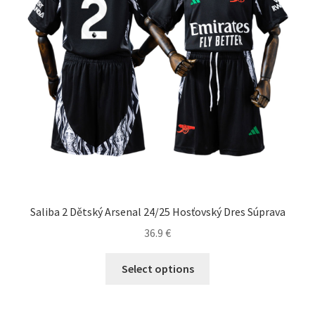
stránke
produktu.
Saliba 2 Dětský Arsenal 24/25 Hosťovský Dres Súprava
36.9
€
Tento
Select options
produkt
má
viacero