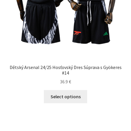
Dětský Arsenal 24/25 Hosťovský Dres Súprava s Gyökeres
#14
36.9
€
Tento
Select options
produkt
má
viacero
variantov.
Možnosti