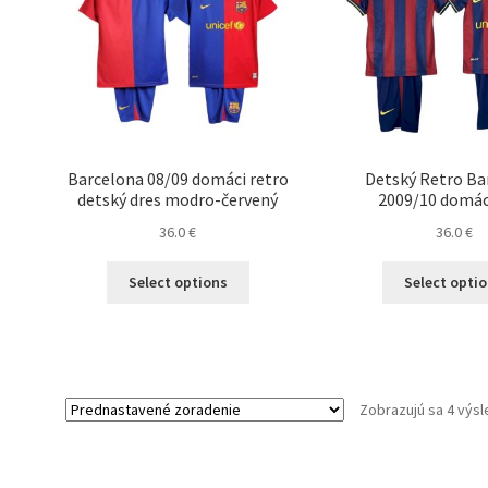
Barcelona 08/09 domáci retro
Detský Retro Ba
detský dres modro-červený
2009/10 domác
36.0
€
36.0
€
Tento
Select options
Select opti
produkt
má
viacero
variantov.
Možnosti
Zobrazujú sa 4 výs
si
môžete
vybrať
na