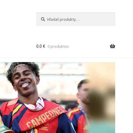
Hľadať:
Vyhľadávanie
0.0
€
0 produktov