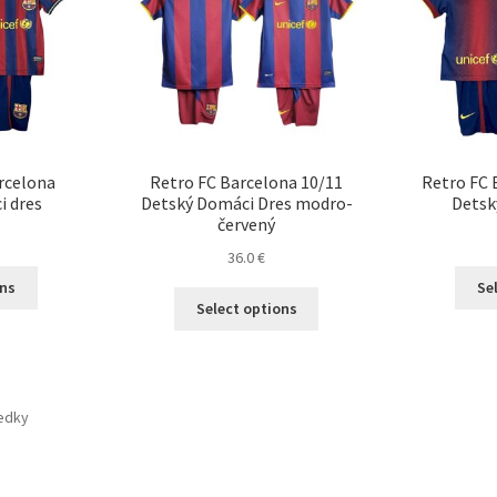
rcelona
Retro FC Barcelona 10/11
Retro FC 
i dres
Detský Domáci Dres modro-
Detsk
červený
36.0
€
Tento
ons
Se
Tento
produkt
Select options
produkt
má
má
viacero
viacero
variantov.
variantov.
Možnosti
ledky
Možnosti
si
si
môžete
môžete
vybrať
vybrať
na