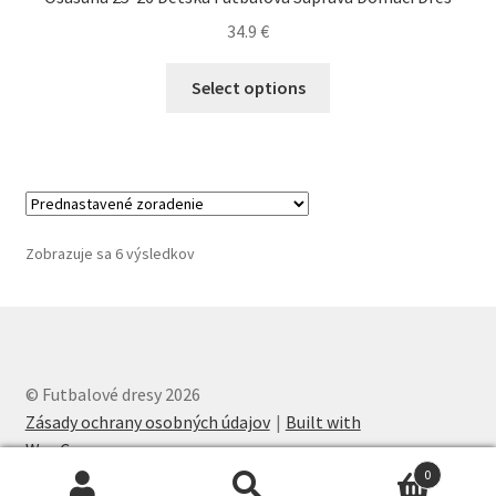
34.9
€
Tento
Select options
produkt
má
viacero
variantov.
Možnosti
si
Zobrazuje sa 6 výsledkov
môžete
vybrať
na
stránke
produktu.
© Futbalové dresy 2026
Zásady ochrany osobných údajov
Built with
WooCommerce
.
0