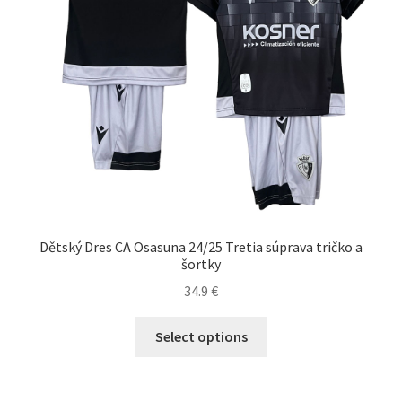
produktu.
Dětský Dres CA Osasuna 24/25 Tretia súprava tričko a
šortky
34.9
€
Tento
Select options
produkt
má
viacero