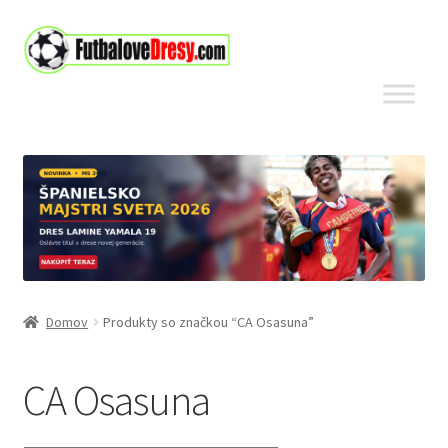
Preskočiť
Preskočiť
na
na
navigáciu
obsah
Domov
Produkty so značkou “CA Osasuna”
CA Osasuna