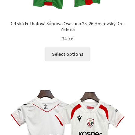
Detská Futbalová Súprava Osasuna 25-26 Hosťovský Dres
Zelená
34.9
€
Tento
Select options
produkt
má
viacero
variantov.
Možnosti
si
môžete
vybrať
na
stránke
produktu.