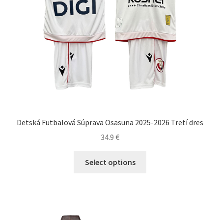
Detská Futbalová Súprava Osasuna 2025-2026 Tretí dres
34.9
€
Tento
Select options
produkt
má
viacero
variantov.
Možnosti