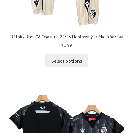
Dětský Dres CA Osasuna 24/25 Hosťovský tričko a šortky
34.9
€
Tento
Select options
produkt
má
viacero
variantov.
Možnosti
si
môžete
vybrať
na
stránke