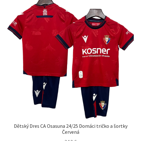
si
môžete
vybrať
na
stránke
produktu.
Dětský Dres CA Osasuna 24/25 Domáci tričko a šortky
Červená