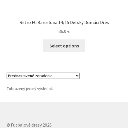
Retro FC Barcelona 14/15 Detský Domáci Dres
36.0
€
Tento
Select options
produkt
má
viacero
variantov.
Možnosti
si
Zobrazený jediný výsledok
môžete
vybrať
na
stránke
produktu.
© Futbalové dresy 2026