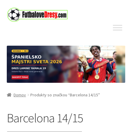
Preskočiť
Preskočiť
na
na
navigáciu
obsah
Domov
Produkty so značkou “Barcelona 14/15”
Barcelona 14/15