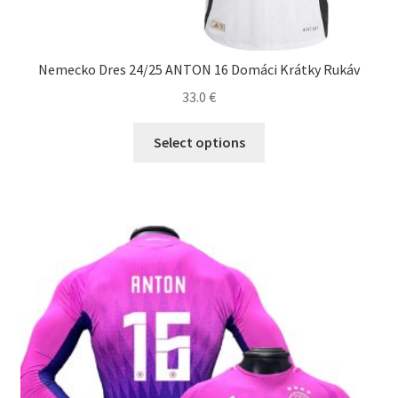
Nemecko Dres 24/25 ANTON 16 Domáci Krátky Rukáv
33.0
€
Tento
Select options
produkt
má
viacero
variantov.
Možnosti
si
môžete
vybrať
na
stránke
produktu.