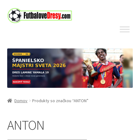
Preskočiť
Preskočiť
na
na
navigáciu
obsah
Domov
Produkty so značkou “ANTON”
ANTON