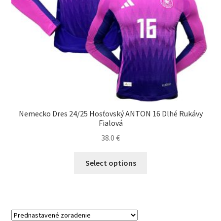
Nemecko Dres 24/25 Hosťovský ANTON 16 Dlhé Rukávy
Fialová
38.0
€
Tento
Select options
produkt
má
viacero
variantov.
Možnosti